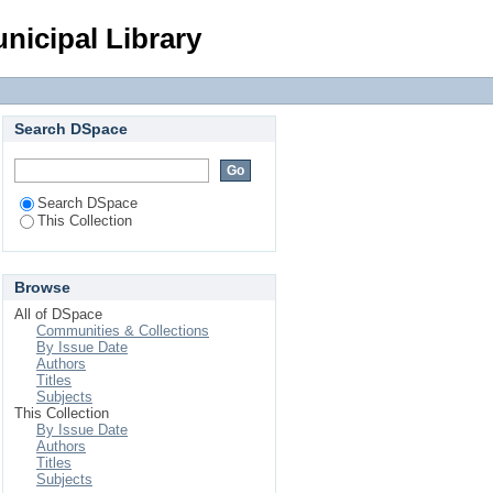
Login
nicipal Library
Search DSpace
Search DSpace
This Collection
Browse
All of DSpace
Communities & Collections
By Issue Date
Authors
Titles
Subjects
This Collection
By Issue Date
Authors
Titles
Subjects