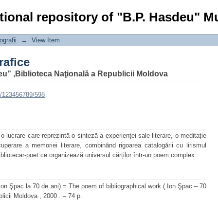
rafice
tional repository of "B.P. Hasdeu" Mu
ografii
→
View Item
rafice
eu” ,Biblioteca Naţională a Republicii Moldova
e/123456789/598
o lucrare care reprezintă o sinteză a experienței sale literare, o meditație
cuperare a memoriei literare, combinând rigoarea catalogării cu lirismul
bliotecar-poet ce organizează universul cărților într-un poem complex.
(Ion Şpac la 70 de ani) = The poem of bibliographical work ( Ion Şpac – 70
blicii Moldova , 2000 . – 74 p.