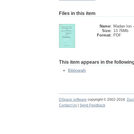
Files in this item
Name:
Madan Ion -
Size:
13.76Mb
Format:
PDF
This item appears in the following
Bibliografii
DSpace software
copyright © 2002-2016
Dur
Contact Us
|
Send Feedback