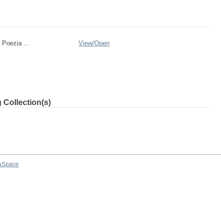
 Poezia ...
View/
Open
 Collection(s)
aSpace