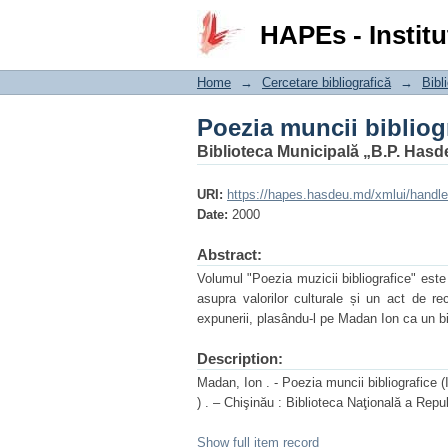
Poezia muncii bibliog
HAPEs - Institu
Home
→
Cercetare bibliografică
→
Bibli
Poezia muncii bibliog
Biblioteca Municipală „B.P. Hasd
URI:
https://hapes.hasdeu.md/xmlui/handl
Date:
2000
Abstract:
Volumul "Poezia muzicii bibliografice" este 
asupra valorilor culturale și un act de re
expunerii, plasându-l pe Madan Ion ca un bi
Description:
Madan, Ion . - Poezia muncii bibliografice 
) . – Chişinău : Biblioteca Naţională a Repu
Show full item record