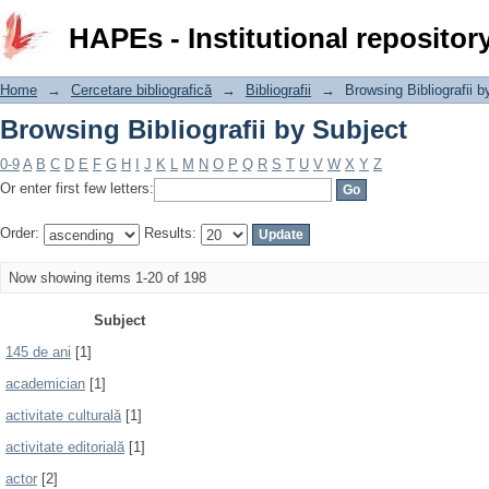
Browsing Bibliografii by Subject
HAPEs - Institutional repositor
Home
→
Cercetare bibliografică
→
Bibliografii
→
Browsing Bibliografii b
Browsing Bibliografii by Subject
0-9
A
B
C
D
E
F
G
H
I
J
K
L
M
N
O
P
Q
R
S
T
U
V
W
X
Y
Z
Or enter first few letters:
Order:
Results:
Now showing items 1-20 of 198
Subject
145 de ani
[1]
academician
[1]
activitate culturală
[1]
activitate editorială
[1]
actor
[2]