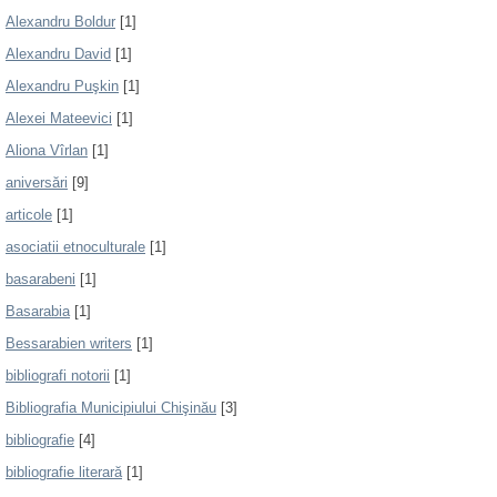
Alexandru Boldur
[1]
Alexandru David
[1]
Alexandru Puşkin
[1]
Alexei Mateevici
[1]
Aliona Vîrlan
[1]
aniversări
[9]
articole
[1]
asociatii etnoculturale
[1]
basarabeni
[1]
Basarabia
[1]
Bessarabien writers
[1]
bibliografi notorii
[1]
Bibliografia Municipiului Chişinău
[3]
bibliografie
[4]
bibliografie literară
[1]