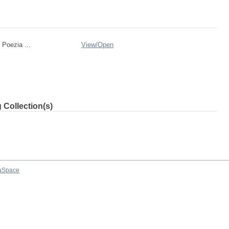
 Poezia ...
View/
Open
 Collection(s)
aSpace