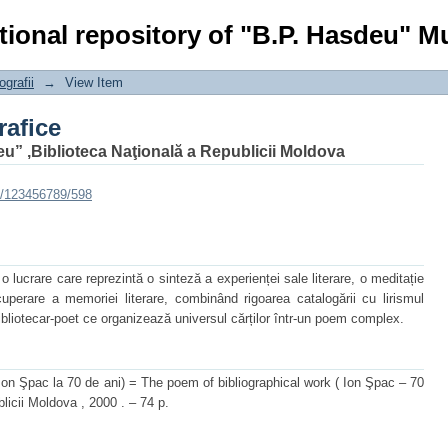
rafice
tional repository of "B.P. Hasdeu" Mu
ografii
→
View Item
rafice
eu” ,Biblioteca Naţională a Republicii Moldova
e/123456789/598
o lucrare care reprezintă o sinteză a experienței sale literare, o meditație
cuperare a memoriei literare, combinând rigoarea catalogării cu lirismul
bliotecar-poet ce organizează universul cărților într-un poem complex.
(Ion Şpac la 70 de ani) = The poem of bibliographical work ( Ion Şpac – 70
blicii Moldova , 2000 . – 74 p.