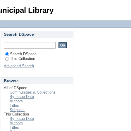
Login
nicipal Library
Search DSpace
Search DSpace
This Collection
Advanced Search
Browse
All of DSpace
Communities & Collections
By Issue Date
Authors
Titles
Subjects
This Collection
By Issue Date
Authors
Titles