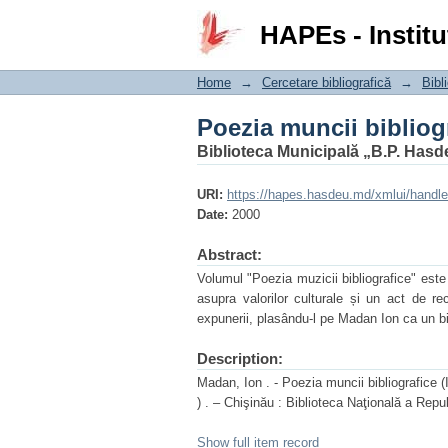
Poezia muncii bibliog
HAPEs - Institu
Home
→
Cercetare bibliografică
→
Bibli
Poezia muncii bibliog
Biblioteca Municipală „B.P. Hasd
URI:
https://hapes.hasdeu.md/xmlui/handl
Date:
2000
Abstract:
Volumul "Poezia muzicii bibliografice" este 
asupra valorilor culturale și un act de re
expunerii, plasându-l pe Madan Ion ca un bi
Description:
Madan, Ion . - Poezia muncii bibliografice 
) . – Chişinău : Biblioteca Naţională a Repu
Show full item record