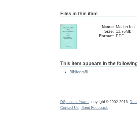
Files in this item
Name:
Madan Ion -
Size:
13.76Mb
Format:
PDF
This item appears in the following
Bibliografii
DSpace software
copyright © 2002-2016
Dur
Contact Us
|
Send Feedback