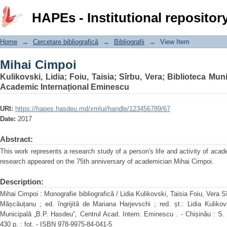
Mihai Cimpoi
HAPEs - Institutional repositor
Home
→
Cercetare bibliografică
→
Bibliografii
→
View Item
Mihai Cimpoi
Kulikovski, Lidia
;
Foiu, Taisia
;
Sîrbu, Vera
;
Biblioteca Mun
Academic Internațional Eminescu
URI:
https://hapes.hasdeu.md/xmlui/handle/123456789/67
Date:
2017
Abstract:
This work represents a research study of a person's life and activity of aca
research appeared on the 75th anniversary of academician Mihai Cimpoi.
Description:
Mihai Cimpoi : Monografie bibliografică / Lidia Kulikovski, Taisia Foiu, Vera S
Mășcăuțanu ; ed. îngrijită de Mariana Harjevschi ; red. șt.: Lidia Kulikovsk
Municipală „B.P. Hasdeu”, Centrul Acad. Intern. Eminescu . - Chișinău : S. n
430 p. : fot. - ISBN 978-9975-84-041-5