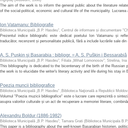
The aim of the work is to inform the general public about the literature relat
of the social-political, economic and cultural life of the municipality. Lucrarea
lon Vatamanu: Bibliografie
Biblioteca Municipală „B.P. Hasdeu”, Centrul de informare și documentare "Ch
Prezentul indice bibliografic este dedicat poetului Ion Vatamanu și refle
traducător, recenzent și personalitate publică, fără a include lucrările sale din 
A. S. Pușkin şi Basarabia : bibliogr. = A. S. Puškin i Bessarabiâ
Biblioteca Municipală „B.P. Hasdeu”
;
Filiala „Mihail Lomonosov”
;
Strelina, Ina
This bibliography is dedicated to the bicentenary of the birth of the Russia
the work is to elucidate the writer's literary activity and life during his stay in
Poezia muncii bibliografice
Biblioteca Municipală „B.P. Hasdeu” ,Biblioteca Naţională a Republicii Moldo
Volumul "Poezia muzicii bibliografice" este o lucrare care reprezintă o sinteză
asupra valorilor culturale și un act de recuperare a memoriei literare, combinân
Alexandru Boldur (1886-1982)
Biblioteca Municipală „B.P. Hasdeu”
;
Tamara Grati
(
Biblioteca Municipala B.
This paper is a bibliography about the well-known Basarabian historien, politic