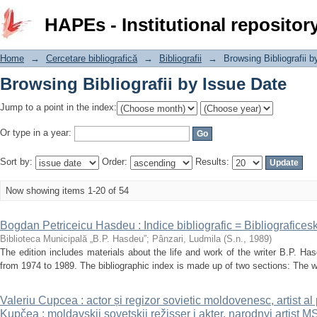
Browsing Bibliografii by Issue Date
HAPEs - Institutional repositor
Home
→
Cercetare bibliografică
→
Bibliografii
→
Browsing Bibliografii 
Browsing Bibliografii by Issue Date
Jump to a point in the index:
Or type in a year:
Sort by:
Order:
Results:
Now showing items 1-20 of 54
Bogdan Petriceicu Hasdeu : Indice bibliografic = Bibliograficesk
Biblioteca Municipală „B.P. Hasdeu”
;
Pânzari, Ludmila
(
S.n.
,
1989
)
The edition includes materials about the life and work of the writer B.P. Ha
from 1974 to 1989. The bibliographic index is made up of two sections: The wo
Valeriu Cupcea : actor și regizor sovietic moldovenesc, artist a
Kupčea : moldavskij sovetskij režisser i akter, narodnyj artist 