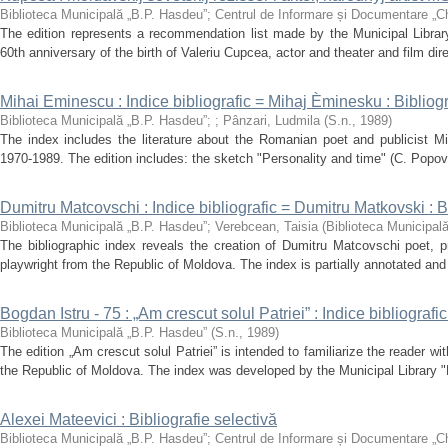
Biblioteca Municipală „B.P. Hasdeu”
;
Centrul de Informare și Documentare „C
The edition represents a recommendation list made by the Municipal Librar
60th anniversary of the birth of Valeriu Cupcea, actor and theater and film dire
Mihai Eminescu : Indice bibliografic = Mihaj Èminesku : Bibliogr
Biblioteca Municipală „B.P. Hasdeu”
;
;
Pânzari, Ludmila
(
S.n.
,
1989
)
The index includes the literature about the Romanian poet and publicist M
1970-1989. The edition includes: the sketch "Personality and time" (C. Popovici
Dumitru Matcovschi : Indice bibliografic = Dumitru Matkovski : Bi
Biblioteca Municipală „B.P. Hasdeu”
;
Verebcean, Taisia
(
Biblioteca Municipal
The bibliographic index reveals the creation of Dumitru Matcovschi poet, p
playwright from the Republic of Moldova. The index is partially annotated and c
Bogdan Istru - 75 : „Am crescut solul Patriei” : Indice bibliogra
Biblioteca Municipală „B.P. Hasdeu”
(
S.n.
,
1989
)
The edition „Am crescut solul Patriei” is intended to familiarize the reader w
the Republic of Moldova. The index was developed by the Municipal Library "
Alexei Mateevici : Bibliografie selectivă
Biblioteca Municipală „B.P. Hasdeu”
;
Centrul de Informare și Documentare „C