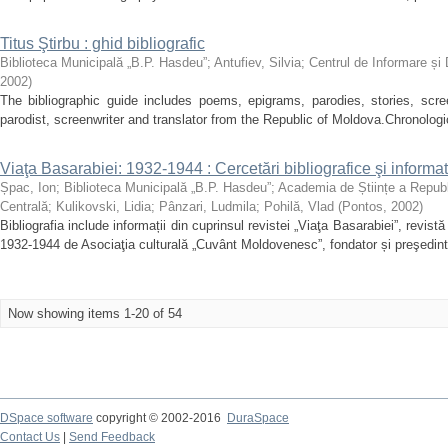
Titus Ştirbu : ghid bibliografic
Biblioteca Municipală „B.P. Hasdeu”
;
Antufiev, Silvia
;
Centrul de Informare și
2002
)
The bibliographic guide includes poems, epigrams, parodies, stories, scre
parodist, screenwriter and translator from the Republic of Moldova.Chronological
Viaţa Basarabiei: 1932-1944 : Cercetări bibliografice şi informa
Șpac, Ion
;
Biblioteca Municipală „B.P. Hasdeu”
;
Academia de Științe a Republi
Centrală
;
Kulikovski, Lidia
;
Pânzari, Ludmila
;
Pohilă, Vlad
(
Pontos
,
2002
)
Bibliografia include informații din cuprinsul revistei „Viaţa Basarabiei”, revist
1932-1944 de Asociaţia culturală „Cuvânt Moldovenesc”, fondator și preşedinte 
Now showing items 1-20 of 54
DSpace software
copyright © 2002-2016
DuraSpace
Contact Us
|
Send Feedback