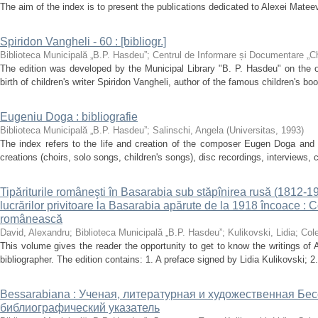
The aim of the index is to present the publications dedicated to Alexei Mateevici
Spiridon Vangheli - 60 : [bibliogr.]
Biblioteca Municipală „B.P. Hasdeu”
;
Centrul de Informare și Documentare „C
The edition was developed by the Municipal Library "B. P. Hasdeu" on the o
birth of children's writer Spiridon Vangheli, author of the famous children's boo
Eugeniu Doga : bibliografie
Biblioteca Municipală „B.P. Hasdeu”
;
Salinschi, Angela
(
Universitas
,
1993
)
The index refers to the life and creation of the composer Eugen Doga and i
creations (choirs, solo songs, children's songs), disc recordings, interviews, c
Tipăriturile româneşti în Basarabia sub stăpînirea rusă (1812-191
lucrărilor privitoare la Basarabia apărute de la 1918 încoace : Co
românească
David, Alexandru
;
Biblioteca Municipală „B.P. Hasdeu”
;
Kulikovski, Lidia
;
Cole
This volume gives the reader the opportunity to get to know the writings of 
bibliographer. The edition contains: 1. A preface signed by Lidia Kulikovski; 2.
Bessarabiana : Ученая, литературная и художественная Бе
библиографический указатель