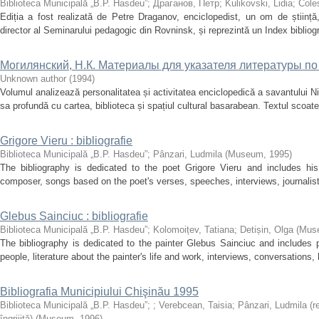
Biblioteca Municipală „B.P. Hasdeu”
;
Драганов, Петр
;
Kulikovski, Lidia
;
Coles
Ediția a fost realizată de Petre Draganov, enciclopedist, un om de știință, fi
director al Seminarului pedagogic din Rovninsk, și reprezintă un Index bibliogra
Могилянский, Н.К. Материалы для указателя литературы п
Unknown author
(
1994
)
Volumul analizează personalitatea și activitatea enciclopedică a savantului Ni
sa profundă cu cartea, biblioteca și spațiul cultural basarabean. Textul scoate 
Grigore Vieru : bibliografie
Biblioteca Municipală „B.P. Hasdeu”
;
Pânzari, Ludmila
(
Museum
,
1995
)
The bibliography is dedicated to the poet Grigore Vieru and includes his 
composer, songs based on the poet's verses, speeches, interviews, journalistic a
Glebus Sainciuc : bibliografie
Biblioteca Municipală „B.P. Hasdeu”
;
Kolomoițev, Tatiana
;
Detișin, Olga
(
Mus
The bibliography is dedicated to the painter Glebus Sainciuc and includes p
people, literature about the painter's life and work, interviews, conversations, hi
Bibliografia Municipiului Chişinău 1995
Biblioteca Municipală „B.P. Hasdeu”
;
;
Verebcean, Taisia
;
Pânzari, Ludmila (r
îngrijită)
(
Museum
,
1996
)