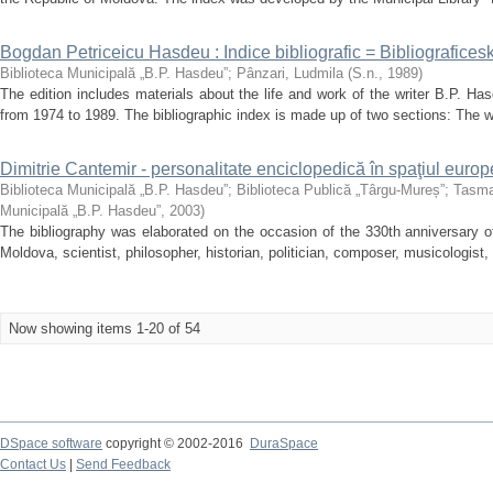
Bogdan Petriceicu Hasdeu : Indice bibliografic = Bibliograficesk
Biblioteca Municipală „B.P. Hasdeu”
;
Pânzari, Ludmila
(
S.n.
,
1989
)
The edition includes materials about the life and work of the writer B.P. Ha
from 1974 to 1989. The bibliographic index is made up of two sections: The wo
Dimitrie Cantemir - personalitate enciclopedică în spaţiul europe
Biblioteca Municipală „B.P. Hasdeu”
;
Biblioteca Publică „Târgu-Mureș”
;
Tasma
Municipală „B.P. Hasdeu”
,
2003
)
The bibliography was elaborated on the occasion of the 330th anniversary of 
Moldova, scientist, philosopher, historian, politician, composer, musicologist, l
Now showing items 1-20 of 54
DSpace software
copyright © 2002-2016
DuraSpace
Contact Us
|
Send Feedback