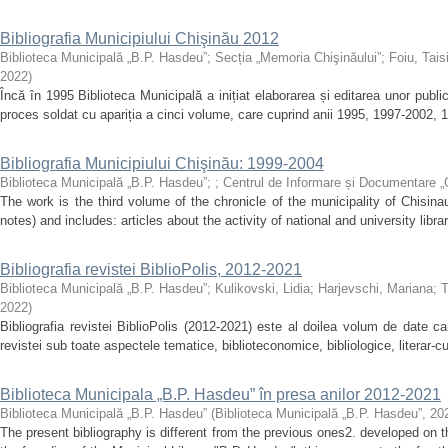
Bibliografia Municipiului Chişinău 2012
Biblioteca Municipală „B.P. Hasdeu”
;
Secția „Memoria Chişinăului”
;
Foiu, Tais
2022
)
Încă în 1995 Biblioteca Municipală a inițiat elaborarea și editarea unor publi
proces soldat cu apariția a cinci volume, care cuprind anii 1995, 1997-2002, 
Bibliografia Municipiului Chişinău: 1999-2004
Biblioteca Municipală „B.P. Hasdeu”
;
;
Centrul de Informare și Documentare „
The work is the third volume of the chronicle of the municipality of Chisina
notes) and includes: articles about the activity of national and university librari
Bibliografia revistei BiblioPolis, 2012-2021
Biblioteca Municipală „B.P. Hasdeu”
;
Kulikovski, Lidia
;
Harjevschi, Mariana
;
T
2022
)
Bibliografia revistei BiblioPolis (2012‐2021) este al doilea volum de date ca
revistei sub toate aspectele tematice, biblioteconomice, bibliologice, literar-cul
Biblioteca Municipala „B.P. Hasdeu” în presa anilor 2012-2021
Biblioteca Municipală „B.P. Hasdeu”
(
Biblioteca Municipală „B.P. Hasdeu”
,
20
The present bibliography is different from the previous ones2. developed on 