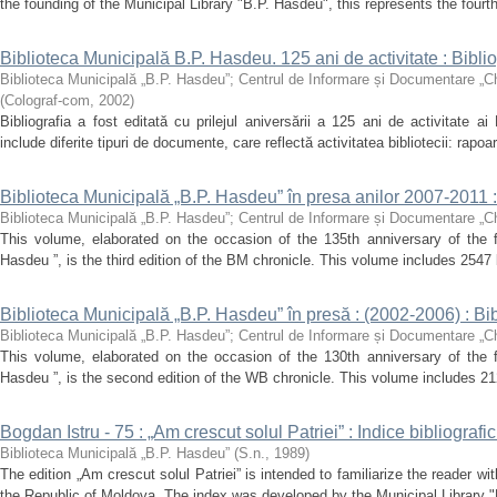
the founding of the Municipal Library "B.P. Hasdeu", this represents the fourth
Biblioteca Municipală B.P. Hasdeu. 125 ani de activitate : Biblio
Biblioteca Municipală „B.P. Hasdeu”
;
Centrul de Informare și Documentare „C
(
Colograf-com
,
2002
)
Bibliografia a fost editată cu prilejul aniversării a 125 ani de activitate ai
include diferite tipuri de documente, care reflectă activitatea bibliotecii: rapoa
Biblioteca Municipală „B.P. Hasdeu” în presa anilor 2007-2011 :
Biblioteca Municipală „B.P. Hasdeu”
;
Centrul de Informare și Documentare „C
This volume, elaborated on the occasion of the 135th anniversary of the f
Hasdeu ”, is the third edition of the BM chronicle. This volume includes 2547 b
Biblioteca Municipală „B.P. Hasdeu” în presă : (2002-2006) : Bib
Biblioteca Municipală „B.P. Hasdeu”
;
Centrul de Informare și Documentare „C
This volume, elaborated on the occasion of the 130th anniversary of the f
Hasdeu ”, is the second edition of the WB chronicle. This volume includes 212
Bogdan Istru - 75 : „Am crescut solul Patriei” : Indice bibliogra
Biblioteca Municipală „B.P. Hasdeu”
(
S.n.
,
1989
)
The edition „Am crescut solul Patriei” is intended to familiarize the reader w
the Republic of Moldova. The index was developed by the Municipal Library "