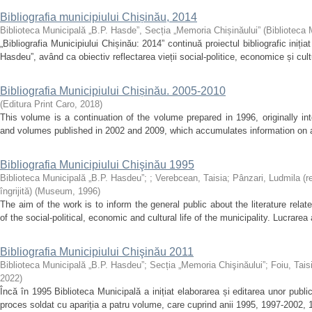
Bibliografia municipiului Chișinău, 2014
Biblioteca Municipală „B.P. Hasde”, Secția „Memoria Chișinăului”
(
Biblioteca 
„Bibliografia Municipiului Chișinău: 2014” continuă proiectul bibliografic iniți
Hasdeu”, având ca obiectiv reflectarea vieții social-politice, economice și cultu
Bibliografia Municipiului Chișinău. 2005-2010
(
Editura Print Caro
,
2018
)
This volume is a continuation of the volume prepared in 1996, originally in
and volumes published in 2002 and 2009, which accumulates information on a 
Bibliografia Municipiului Chişinău 1995
Biblioteca Municipală „B.P. Hasdeu”
;
;
Verebcean, Taisia
;
Pânzari, Ludmila (r
îngrijită)
(
Museum
,
1996
)
The aim of the work is to inform the general public about the literature relat
of the social-political, economic and cultural life of the municipality. Lucrarea
Bibliografia Municipiului Chişinău 2011
Biblioteca Municipală „B.P. Hasdeu”
;
Secția „Memoria Chişinăului”
;
Foiu, Tais
2022
)
Încă în 1995 Biblioteca Municipală a inițiat elaborarea și editarea unor publi
proces soldat cu apariția a patru volume, care cuprind anii 1995, 1997-2002,