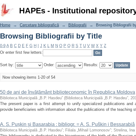
Browsing Bibliografii by Title
HAPEs - Institutional repositor
Home
→
Cercetare bibliografică
→
Bibliografii
→
Browsing Bibliografii by
Browsing Bibliografii by Title
0-9
A
B
C
D
E
F
G
H
I
J
K
L
M
N
O
P
Q
R
S
T
U
V
W
X
Y
Z
Or enter first few letters:
Sort by:
Order:
Results:
Now showing items 1-20 of 54
50 de ani de învățământ biblioteconomic în Republica Moldova
Biblioteca Municipală „B.P. Hasdeu”
(
Biblioteca Municipală „B.P. Hasdeu”
,
20
The present paper is a first attempt to unify specialized publications and
provide beneficiaries with information about the publications of the teaching st
A. S. Pușkin şi Basarabia : bibliogr. = A. S. Puškin i Bessarabiâ
Biblioteca Municipală „B.P. Hasdeu”
;
Filiala „Mihail Lomonosov”
;
Strelina, Ina
This bibliography is dedicated to the bicentenary of the birth of the Russia