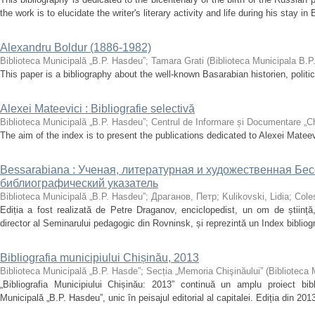
the work is to elucidate the writer's literary activity and life during his stay in
Alexandru Boldur (1886-1982)
Biblioteca Municipală „B.P. Hasdeu”
;
Tamara Grati
(
Biblioteca Municipala B.
This paper is a bibliography about the well-known Basarabian historien, politic
Alexei Mateevici : Bibliografie selectivă
Biblioteca Municipală „B.P. Hasdeu”
;
Centrul de Informare și Documentare „C
The aim of the index is to present the publications dedicated to Alexei Mateevici
Bessarabiana : Ученая, литературная и художественная Бе
библиографический указатель
Biblioteca Municipală „B.P. Hasdeu”
;
Драганов, Петр
;
Kulikovski, Lidia
;
Coles
Ediția a fost realizată de Petre Draganov, enciclopedist, un om de știință, fi
director al Seminarului pedagogic din Rovninsk, și reprezintă un Index bibliogra
Bibliografia municipiului Chișinău, 2013
Biblioteca Municipală „B.P. Hasde”
;
Secția „Memoria Chişinăului”
(
Biblioteca 
„Bibliografia Municipiului Chișinău: 2013” continuă un amplu proiect bibl
Municipală „B.P. Hasdeu”, unic în peisajul editorial al capitalei. Ediția din 20