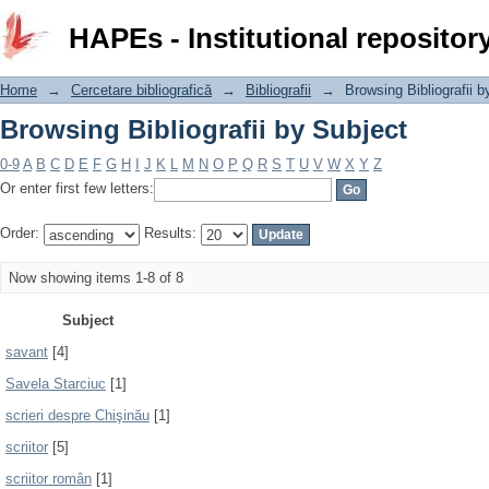
Browsing Bibliografii by Subject
HAPEs - Institutional repositor
Home
→
Cercetare bibliografică
→
Bibliografii
→
Browsing Bibliografii b
Browsing Bibliografii by Subject
0-9
A
B
C
D
E
F
G
H
I
J
K
L
M
N
O
P
Q
R
S
T
U
V
W
X
Y
Z
Or enter first few letters:
Order:
Results:
Now showing items 1-8 of 8
Subject
savant
[4]
Savela Starciuc
[1]
scrieri despre Chişinău
[1]
scriitor
[5]
scriitor român
[1]