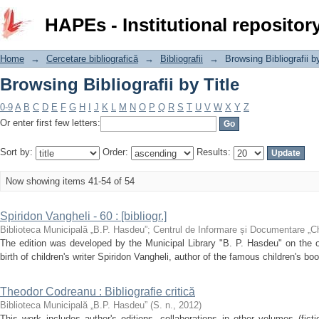
Browsing Bibliografii by Title
HAPEs - Institutional repositor
Home
→
Cercetare bibliografică
→
Bibliografii
→
Browsing Bibliografii by
Browsing Bibliografii by Title
0-9
A
B
C
D
E
F
G
H
I
J
K
L
M
N
O
P
Q
R
S
T
U
V
W
X
Y
Z
Or enter first few letters:
Sort by:
Order:
Results:
Now showing items 41-54 of 54
Spiridon Vangheli - 60 : [bibliogr.]
Biblioteca Municipală „B.P. Hasdeu”
;
Centrul de Informare și Documentare „C
The edition was developed by the Municipal Library "B. P. Hasdeu" on the o
birth of children's writer Spiridon Vangheli, author of the famous children's boo
Theodor Codreanu : Bibliografie critică
Biblioteca Municipală „B.P. Hasdeu”
(
S. n.
,
2012
)
This work includes author's editions, collaborations in other volumes (fiction