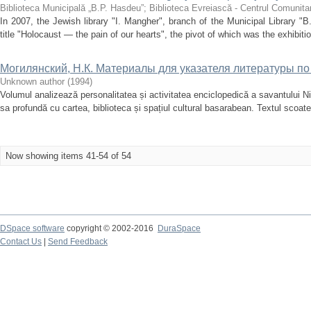
Biblioteca Municipală „B.P. Hasdeu”
;
Biblioteca Evreiască - Centrul Comunita
In 2007, the Jewish library "I. Mangher", branch of the Municipal Library "B.
title "Holocaust — the pain of our hearts", the pivot of which was the exhibit
Могилянский, Н.К. Материалы для указателя литературы п
Unknown author
(
1994
)
Volumul analizează personalitatea și activitatea enciclopedică a savantului Ni
sa profundă cu cartea, biblioteca și spațiul cultural basarabean. Textul scoate 
Now showing items 41-54 of 54
DSpace software
copyright © 2002-2016
DuraSpace
Contact Us
|
Send Feedback