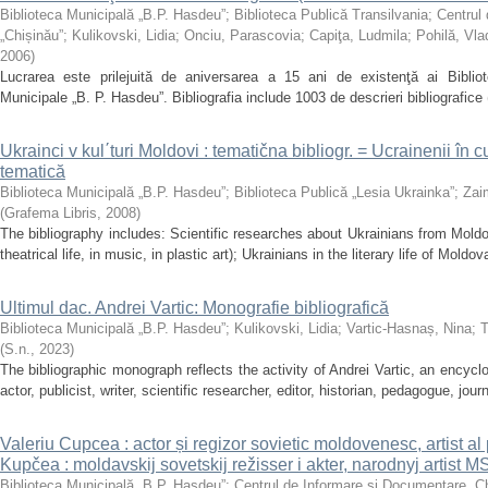
Biblioteca Municipală „B.P. Hasdeu”
;
Biblioteca Publică Transilvania
;
Centrul
„Chișinău”
;
Kulikovski, Lidia
;
Onciu, Parascovia
;
Capiţa, Ludmila
;
Pohilă, Vla
2006
)
Lucrarea este prilejuită de aniversarea a 15 ani de existenţă ai Biblioteci
Municipale „B. P. Hasdeu”. Bibliografia include 1003 de descrieri bibliografice (
Ukrainci v kul΄turi Moldovi : tematična bibliogr. = Ucrainenii în c
tematică
Biblioteca Municipală „B.P. Hasdeu”
;
Biblioteca Publică „Lesia Ukrainka”
;
Zai
(
Grafema Libris
,
2008
)
The bibliography includes: Scientific researches about Ukrainians from Moldo
theatrical life, in music, in plastic art); Ukrainians in the literary life of Moldov
Ultimul dac. Andrei Vartic: Monografie bibliografică
Biblioteca Municipală „B.P. Hasdeu”
;
Kulikovski, Lidia
;
Vartic-Hasnaș, Nina
;
T
(
S.n.
,
2023
)
The bibliographic monograph reflects the activity of Andrei Vartic, an encyclo
actor, publicist, writer, scientific researcher, editor, historian, pedagogue, journal
Valeriu Cupcea : actor și regizor sovietic moldovenesc, artist a
Kupčea : moldavskij sovetskij režisser i akter, narodnyj artist 
Biblioteca Municipală „B.P. Hasdeu”
;
Centrul de Informare și Documentare „C