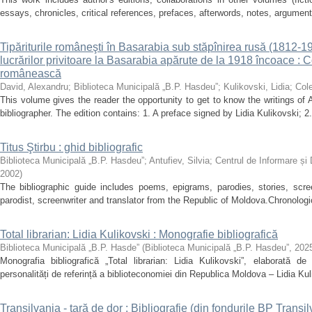
essays, chronicles, critical references, prefaces, afterwords, notes, argument
Tipăriturile româneşti în Basarabia sub stăpînirea rusă (1812-191
lucrărilor privitoare la Basarabia apărute de la 1918 încoace : Co
românească
David, Alexandru
;
Biblioteca Municipală „B.P. Hasdeu”
;
Kulikovski, Lidia
;
Cole
This volume gives the reader the opportunity to get to know the writings of 
bibliographer. The edition contains: 1. A preface signed by Lidia Kulikovski; 2.
Titus Ştirbu : ghid bibliografic
Biblioteca Municipală „B.P. Hasdeu”
;
Antufiev, Silvia
;
Centrul de Informare și
2002
)
The bibliographic guide includes poems, epigrams, parodies, stories, scre
parodist, screenwriter and translator from the Republic of Moldova.Chronological
Total librarian: Lidia Kulikovski : Monografie bibliografică
Biblioteca Municipală „B.P. Hasde”
(
Biblioteca Municipală „B.P. Hasdeu”
,
202
Monografia bibliografică „Total librarian: Lidia Kulikovski”, elaborată de
personalități de referință a biblioteconomiei din Republica Moldova – Lidia Kul
Transilvania - ţară de dor : Bibliografie (din fondurile BP Transil