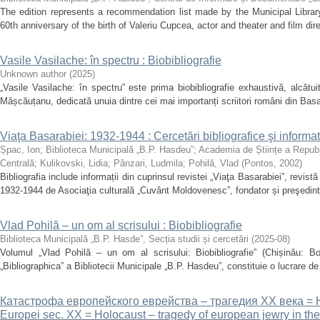
The edition represents a recommendation list made by the Municipal Librar
60th anniversary of the birth of Valeriu Cupcea, actor and theater and film dire
Vasile Vasilache: în spectru : Biobibliografie
Unknown author
(
2025
)
„Vasile Vasilache: în spectru” este prima biobibliografie exhaustivă, alcătu
Mășcăuțanu, dedicată unuia dintre cei mai importanți scriitori români din Basa
Viaţa Basarabiei: 1932-1944 : Cercetări bibliografice şi informa
Șpac, Ion
;
Biblioteca Municipală „B.P. Hasdeu”
;
Academia de Științe a Republi
Centrală
;
Kulikovski, Lidia
;
Pânzari, Ludmila
;
Pohilă, Vlad
(
Pontos
,
2002
)
Bibliografia include informații din cuprinsul revistei „Viaţa Basarabiei”, revist
1932-1944 de Asociaţia culturală „Cuvânt Moldovenesc”, fondator și preşedinte 
Vlad Pohilă – un om al scrisului : Biobibliografie
Biblioteca Municipală „B.P. Hasde”, Secția studii și cercetări
(
2025-08
)
Volumul „Vlad Pohilă – un om al scrisului: Biobibliografie” (Chișinău: Bo
„Bibliographica” a Bibliotecii Municipale „B.P. Hasdeu”, constituie o lucrare de r
Катастрофа европейского еврейства – трагедия ХХ века = Hol
Europei sec. XX = Holocaust – tragedy of european jewry in th