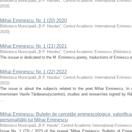
Biblioteca Municipală „B.P. Hasdeu”; Centrul Academic Internațional Emines
2019
)
Mihai Eminescu. Nr. 1 (20) 2020
Biblioteca Municipală „B.P. Hasdeu”; Centrul Academic Internațional Emines
2020
)
Mihai Eminescu: Nr. 1 (21) 2021
Biblioteca Municipală „B.P. Hasdeu”
;
Centrul Academic Eminescu
(
Biblioteca
The issuue is dedicated to the M. Eminescu poetry, traductions of Emiescu wo
Mihai Eminescu: Nr. 1 (22) 2022
Biblioteca Municipală „B.P. Hasdeu”
;
Centrul Academic Internațional Eminesc
2022
)
The issue is about the subjects related to the poet Mihai Eminescu, In 
memoriam Vasile Tărâțeanu(scientist), studies and researches signed by 
...
Mihai Eminescu: Buletin de cercetări eminescologice, valorifica
personalității lui Mihai Eminescu
Biblioteca Municipală „B.P. Hasde”
;
Centrul Academic Internațional Eminescu
Issue No. 1 (23) / 2023 of the journal “Mihai Eminescu: Bulletin of Emine