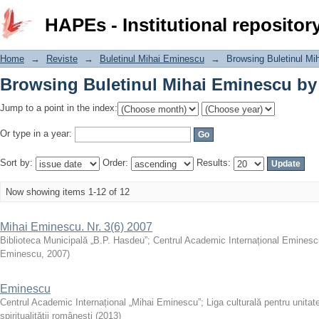
Browsing Buletinul Mihai Eminescu by
HAPEs - Institutional repositor
Home
→
Reviste
→
Buletinul Mihai Eminescu
→
Browsing Buletinul Mi
Browsing Buletinul Mihai Eminescu by
Jump to a point in the index:
Or type in a year:
Sort by:
Order:
Results:
Now showing items 1-12 of 12
Mihai Eminescu. Nr. 3(6) 2007
Biblioteca Municipală „B.P. Hasdeu”; Centrul Academic Internațional Emines
Eminescu
,
2007
)
Eminescu
Centrul Academic Internațional „Mihai Eminescu”
;
Liga culturală pentru unita
spiritualităţii românești
(
2013
)