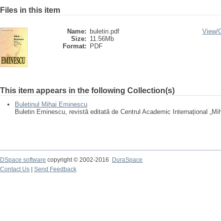
Files in this item
Name:
buletin.pdf
View/
Size:
11.56Mb
Format:
PDF
This item appears in the following Collection(s)
Buletinul Mihai Eminescu
Buletin Eminescu, revistă editată de Centrul Academic Internațional „Mi
DSpace software
copyright © 2002-2016
DuraSpace
Contact Us
|
Send Feedback