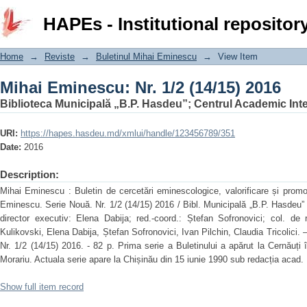
Mihai Eminescu: Nr. 1/2 (14/15) 2016
HAPEs - Institutional repositor
Home
→
Reviste
→
Buletinul Mihai Eminescu
→
View Item
Mihai Eminescu: Nr. 1/2 (14/15) 2016
Biblioteca Municipală „B.P. Hasdeu”; Centrul Academic Int
URI:
https://hapes.hasdeu.md/xmlui/handle/123456789/351
Date:
2016
Description:
Mihai Eminescu : Buletin de cercetări eminescologice, valorificare și promov
Eminescu. Serie Nouă. Nr. 1/2 (14/15) 2016 / Bibl. Municipală „B.P. Hasdeu” ;
director executiv: Elena Dabija; red.-coord.: Ștefan Sofronovici; col. de 
Kulikovski, Elena Dabija, Ștefan Sofronovici, Ivan Pilchin, Claudia Tricolici. –
Nr. 1/2 (14/15) 2016. - 82 p. Prima serie a Buletinului a apărut la Cernăuți
Morariu. Actuala serie apare la Chișinău din 15 iunie 1990 sub redacția acad.
Show full item record