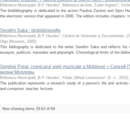
Biblioteca Municipală „B.P. Hasdeu”
;
Biblioteca de Arte „Tudor Arghezi”
;
Vizit
The biobibliography is dedicated to the actors Paulina Zavtoni and Spiru Ha
the electronic version that appeared in 2006. The edition includes chapters: I
Serafim Saka : biobibliografie
Biblioteca Municipală „B.P. Hasdeu”
;
Centrul de Informare și Documentare „C
Olga
(
Museum
,
2005
)
This bibliography is dedicated to the writer Serafim Saka and reflects his c
essayist, publicist, translator and playwright. Chronological limits of the bibl
Serghei Pojar: cronicarul vieții muzicale a Moldovei = Серг
жизни Молдовы
Biblioteca Municipală „B.P. Hasdeu”
;
Filiala „Mihail Lomonosov”
(
S. n.
,
2015
)
The publication represents a research study of a person's life and activity 
and composer, teacher, lecturer.
Now showing items 33-52 of 69