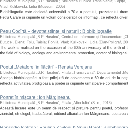
Biblioteca Municipală „B.P. Hasdeu”
;
Biblioteca Publică Transilvania
;
Capiţa,
Vlad
;
Kulikovski, Lidia
(
Museum
,
2005
)
Biobibliografia este dedicată aniversării a 70-a a poetului, prozatorului dram
Petru Cărare şi cuprinde un volum considerabil de informaţii, ce reflectă diversi
Petru Cocîrţă – devotat ştiinţei şi naturii : Biobibliografie
Biblioteca Municipală „B.P. Hasdeu”
;
Centrul de Informare și Documentare „C
Butucel, Elena
;
Foiu, Taisia
;
Pohilă, Vlad
;
Kulikovski, Lidia
(
Elan-Poligraf
,
20
The work is realised on the occasion of the 60th anniversary of the birth of t
the field of biology, ecology and environmental protection, doctor of biological
Poetul „Metaforei în flăcări” - Renata Verejanu
Biblioteca Municipală „B.P. Hasdeu”
;
Filiala „Transilvania”
;
Departamentul „Me
Apariția biobibliografiei a fost prilejuită de aniversarea a 60 de ani de la n
reflectă activitatea prodigioasă a poetei și cuprinde următoarele compartimente:
Portret în mișcare : Ion Mărgineanu
Biblioteca Municipală „B.P. Hasdeu”
;
Filiala „Alba Iulia”
(
S. n.
,
2013
)
Această lucrare este un semn de respect şi preţuire pentru poetul, profesorul,
ziaristul, etnologul, traducătorul, editorul albaiulian Ion Mărgineanu. Lucrarea e
Rapsodie teatrală : Paulina Zavtoni & Spiru Haret : Biobibliogra