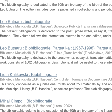
This biobibliography is dedicated to the 50th anniversary of the birth of the po
Leo Butnaru. The edition includes poems published in collections and periodica
Leo Butnaru : biobibliografie
Biblioteca Municipală „B.P. Hasdeu”
;
Biblioteca Publică Transilvania
(
Museu
The present bibliography is dedicated to the poet, prose writer, essayist, tran
Butnaru. The volume follows the information inserted in the one edited, under
Leo Butnaru : Biobibliografie. Partea I-a : (1967-1998). Partea a
Biblioteca Municipală „B.P. Hasdeu”
;
Filiala „Transilvania”
(
TipoMoldova
,
201
This biobibliography is dedicated to the prose writer, essayist, translator, crit
work consists of 1602 bibliographic descriptions, it will be useful to those inter
Lidia Kulikovski : Biobibliografie
Biblioteca Municipală „B.P. Hasdeu”
;
Centrul de Informare și Documentare „C
This work, conceived as a jubilee one, totals about 250 materials by and abo
the Municipal Library „B.P. Hasdeu ”, associate professor. The biobibliograph
Mihai Cimpoi : Biobibliografie
Biblioteca Municipală „B.P. Hasdeu”
(
Litera
,
2002
)
The bibliographic volume is the occasion of the 60th anniversary of the litera