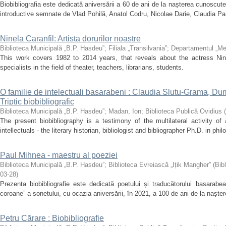
Biobibliografia este dedicată aniversării a 60 de ani de la nașterea cunoscutei 
introductive semnate de Vlad Pohilă, Anatol Codru, Nicolae Darie, Claudia Par
Ninela Caranfil: Artista dorurilor noastre
Biblioteca Municipală „B.P. Hasdeu”
;
Filiala „Transilvania”
;
Departamentul „Me
This work covers 1982 to 2014 years, that reveals about the actress Nine
specialists in the field of theater, teachers, librarians, students.
O familie de intelectuali basarabeni : Claudia Slutu-Grama, Du
Triptic biobibliografic
Biblioteca Municipală „B.P. Hasdeu”
;
Madan, Ion
;
Biblioteca Publică Ovidius
(
The present biobibliography is a testimony of the multilateral activity of
intellectuals - the literary historian, bibliologist and bibliographer Ph.D. in phil
Paul Mihnea - maestru al poeziei
Biblioteca Municipală „B.P. Hasdeu”
;
Biblioteca Evreiască „Ițik Mangher”
(
Bib
03-28
)
Prezenta biobibliografie este dedicată poetului și traducătorului basarab
coroane” a sonetului, cu ocazia aniversării, în 2021, a 100 de ani de la nașter
Petru Cărare : Biobibliografie