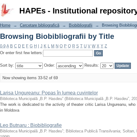
Browsing Biobibliografii by Title
HAPEs - Institutional repositor
Home
→
Cercetare bibliografică
→
Biobibliografii
→
Browsing Biobibliogr
Browsing Biobibliografii by Title
0-9
A
B
C
D
E
F
G
H
I
J
K
L
M
N
O
P
Q
R
S
T
U
V
W
X
Y
Z
Or enter first few letters:
Sort by:
Order:
Results:
Now showing items 33-52 of 69
Larisa Ungureanu: Popas în lumea cuvintelor
Biblioteca Municipală „B.P. Hasdeu”
(
Biblioteca Municipală „B.P. Hasdeu”
,
20
The work is dedicated to the activity of theater critic Larisa Ungureanu, wh
in Moldova
Leo Butnaru : Biobibliografie
Biblioteca Municipală „B.P. Hasdeu”
;
Biblioteca Publică Transilvania
;
Soltan,
1998
)