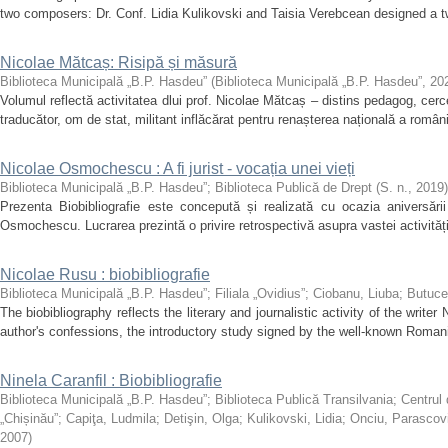
two composers: Dr. Conf. Lidia Kulikovski and Taisia ​​Verebcean designed a tw
Nicolae Mătcaș: Risipă și măsură
Biblioteca Municipală „B.P. Hasdeu”
(
Biblioteca Municipală „B.P. Hasdeu”
,
20
Volumul reflectă activitatea dlui prof. Nicolae Mătcaș – distins pedagog, cercet
traducător, om de stat, militant inflăcărat pentru renașterea națională a români
Nicolae Osmochescu : A fi jurist - vocația unei vieți
Biblioteca Municipală „B.P. Hasdeu”
;
Biblioteca Publică de Drept
(
S. n.
,
2019
)
Prezenta Biobibliografie este concepută și realizată cu ocazia aniversări
Osmochescu. Lucrarea prezintă o privire retrospectivă asupra vastei activități 
Nicolae Rusu : biobibliografie
Biblioteca Municipală „B.P. Hasdeu”
;
Filiala „Ovidius”
;
Ciobanu, Liuba
;
Butuce
The biobibliography reflects the literary and journalistic activity of the writ
author's confessions, the introductory study signed by the well-known Romani
Ninela Caranfil : Biobibliografie
Biblioteca Municipală „B.P. Hasdeu”
;
Biblioteca Publică Transilvania
;
Centrul
„Chișinău”
;
Capiţa, Ludmila
;
Detişin, Olga
;
Kulikovski, Lidia
;
Onciu, Parascov
2007
)