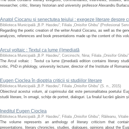
researcher, critic, literary historian and university professor Alexandru Burlac
Anatol Ciocanu și senectutea teiului : exegeze literare despre c
Biblioteca Municipală „B.P. Hasdeu”
;
Filiala „Onisifor Ghibu”
(
Profesional Serv
Regarding the poetic creation of the writer Anatol Ciocanu, as well as the genera
analyzes, references and book presentations made up the content of this volum
Arcul voltaic : Textul ca lume (i)mediată
Biblioteca Municipală „B.P. Hasdeu”
;
Corcinschi, Nina
;
Filiala „Onisifor Ghibu”
The Arcul voltaic : Textul ca lume (i)mediată edition contains literary stud
critic, PhD in philology, university lecturer, director of the Institute of Roman
Eugen Cioclea în dioptria criticii și studiilor literare
Biblioteca Municipală „B.P. Hasdeu”
;
Filiala „Onisifor Ghibu”
(
S. n.
,
2015
)
Obiectivul acestui volum, al cuprinsului dat este personalitatea poetului Eu
studii literare, în omagii, schiţe de portret, dialoguri. La finalul lucrării găsim ș
Ineditul Eugen Cioclea
Biblioteca Municipală „B.P. Hasdeu”
;
Filiala „Onisifor Ghibu”
;
Răileanu, Vitalie
The volume represents an anthology of literary criticism that contai
presentations, literary chronicles, studies, dialogues, opinions about the Eu