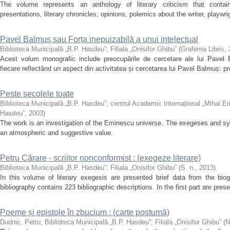
The volume represents an anthology of literary criticism that contai
presentations, literary chronicles, opinions, polemics about the writer, playwri
Pavel Balmuș sau Forța inepuizabilă a unui intelectual
Biblioteca Municipală „B.P. Hasdeu”
;
Filiala „Onisifor Ghibu”
(
Grafema Libris
,
Acest volum monografic include preocupările de cercetare ale lui Pavel B
fiecare reflectând un aspect din activitatea și cercetarea lui Pavel Balmuș: pre
Peste secolele toate
Biblioteca Municipală „B.P. Hasdeu”
;
centrul Academic Internațional „Mihai E
Hasdeu”
,
2003
)
The work is an investigation of the Eminescu universe. The exegeses and s
an atmospheric and suggestive value.
Petru Cărare - scriitor nonconformist : (exegeze literare)
Biblioteca Municipală „B.P. Hasdeu”
;
Filiala „Onisifor Ghibu”
(
S. n.
,
2013
)
In this volume of literary exegesis are presented brief data from the bio
bibliography contains 223 bibliographic descriptions. In the first part are presen
Poeme și epistole în zbucium : (carte postumă)
Dudnic, Petru
;
Biblioteca Municipală „B.P. Hasdeu”
;
Filiala „Onisifor Ghibu”
(
N