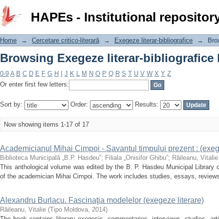
Browsing Exegeze literar-bibliografice 
HAPEs - Institutional repositor
Home
→
Cercetare critico-literară
→
Exegeze literar-bibliografice
→
Brow
Browsing Exegeze literar-bibliografice 
0-9
A
B
C
D
E
F
G
H
I
J
K
L
M
N
O
P
Q
R
S
T
U
V
W
X
Y
Z
Or enter first few letters:
Sort by:
Order:
Results:
Now showing items 1-17 of 17
Academicianul Mihai Cimpoi - Savantul timpului prezent : (exege
Biblioteca Municipală „B.P. Hasdeu”
;
Filiala „Onisifor Ghibu”
;
Răileanu, Vitalie
This anthological volume was edited by the B. P. Hasdeu Municipal Library 
of the academician Mihai Cimpoi. The work includes studies, essays, reviews, 
Alexandru Burlacu. Fascinaţia modelelor (exegeze literare)
Răileanu, Vitalie
(
Tipo Moldova
,
2014
)
The book contains literary exegesis, commentaries, interviews, studies, artic