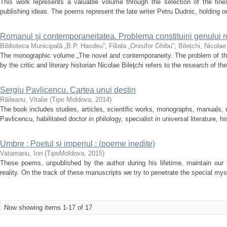
This work represents a valuable volume through the selection of the fi
publishing ideas. The poems represent the late writer Petru Dudnic, holding on
Romanul şi contemporaneitatea. Problema constituirii genului
Biblioteca Municipală „B.P. Hasdeu”
;
Filiala „Onisifor Ghibu”
;
Bilețchi, Nicolae
The monographic volume „The novel and contemporaneity. The problem of the
by the critic and literary historian Nicolae Bileţchi refers to the research of th
Sergiu Pavlicencu. Cartea unui destin
Răileanu, Vitalie
(
Tipo Moldova
,
2014
)
The book includes studies, articles, scientific works, monographs, manuals, 
Pavlicencu, habilitated doctor in philology, specialist in universal literature, hi
Umbre ; Poetul și imperiul : (poeme inedite)
Vatamanu, Ion
(
TipoMoldova
,
2015
)
These poems, unpublished by the author during his lifetime, maintain our i
reality. On the track of these manuscripts we try to penetrate the special mys
Now showing items 1-17 of 17