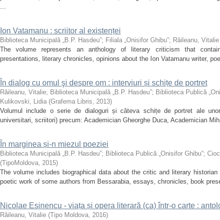
...
Ion Vatamanu : scriitor al existenței
Biblioteca Municipală „B.P. Hasdeu”
;
Filiala „Onisifor Ghibu”
;
Răileanu, Vitalie
The volume represents an anthology of literary criticism that contai
presentations, literary chronicles, opinions about the Ion Vatamanu writer, poet
În dialog cu omul şi despre om : interviuri și schițe de portret
Răileanu, Vitalie
;
Biblioteca Municipală „B.P. Hasdeu”
;
Biblioteca Publică „Oni
Kulikovski, Lidia
(
Grafema Libris
,
2013
)
Volumul include o serie de dialoguri și câteva schițe de portret ale unor 
universitari, scriitori) precum: Academician Gheorghe Duca, Academician Miha
În marginea și-n miezul poeziei
Biblioteca Municipală „B.P. Hasdeu”
;
Biblioteca Publică „Onisifor Ghibu”
;
Cioc
(
TipoMoldova
,
2015
)
The volume includes biographical data about the critic and literary historia
poetic work of some authors from Bessarabia, essays, chronicles, book presen
Nicolae Esinencu - viața și opera literară (ca) într-o carte : antolo
Răileanu, Vitalie
(
Tipo Moldova
,
2016
)