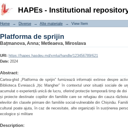
Platforma de sprijin
HAPEs - Institutional repositor
Home
→
Diverse
→
Alte materiale
→
View Item
Platforma de sprijin
Bațmanova, Anna
;
Metleaeva, Miroslava
URI:
https://hapes.hasdeu.md/xmlui/handle/123456789/621
Date:
2024
Abstract:
Cartea-ghid „Platforma de sprijin” furnizează informații extinse despre acti
Biblioteca Evreiască „Ițic Mangher” în contextul unor situații sociale de ur
acumulat o experiență unică de lucru, oferind protecție temporară timp de doi 
și proiecte destinate copiilor din familiile care se refugiau din cauza războiul
elevilor din clasele primare din familiile social-vulnerabile din Chișinău. Famili
cultural poate ajuta, în caz de necesitate, alte organizații în susținerea per
ecologice și militare
Description: