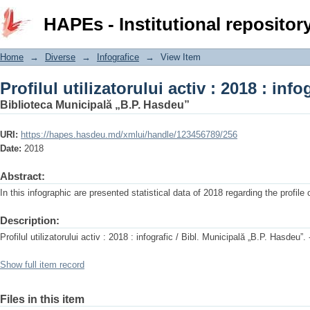
Profilul utilizatorului activ : 2018 : info
HAPEs - Institutional repositor
Home
→
Diverse
→
Infografice
→
View Item
Profilul utilizatorului activ : 2018 : info
Biblioteca Municipală „B.P. Hasdeu”
URI:
https://hapes.hasdeu.md/xmlui/handle/123456789/256
Date:
2018
Abstract:
In this infographic are presented statistical data of 2018 regarding the profile 
Description:
Profilul utilizatorului activ : 2018 : infografic / Bibl. Municipală „B.P. Hasdeu”. 
Show full item record
Files in this item