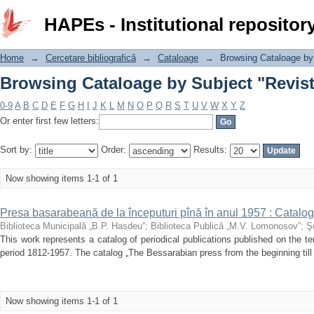
Browsing Cataloage by Subject "Revis
HAPEs - Institutional repositor
Home
→
Cercetare bibliografică
→
Cataloage
→
Browsing Cataloage by
Browsing Cataloage by Subject "Revis
0-9
A
B
C
D
E
F
G
H
I
J
K
L
M
N
O
P
Q
R
S
T
U
V
W
X
Y
Z
Or enter first few letters:
Sort by:
Order:
Results:
Now showing items 1-1 of 1
Presa basarabeană de la începuturi pînă în anul 1957 : Catalog
Biblioteca Municipală „B.P. Hasdeu”
;
Biblioteca Publică „M.V. Lomonosov”
;
Ş
This work represents a catalog of periodical publications published on the te
period 1812-1957. The catalog „The Bessarabian press from the beginning till 19
Now showing items 1-1 of 1