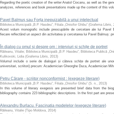
Regarding the poetic creation of the writer Anatol Ciocanu, as well as the genera
analyzes, references and book presentations made up the content of this volum
Pavel Balmuș sau Forța inepuizabilă a unui intelectual
Biblioteca Municipală „B.P. Hasdeu”
;
Filiala „Onisifor Ghibu”
(
Grafema Libris
,
Acest volum monografic include preocupările de cercetare ale lui Pavel B
fiecare reflectând un aspect din activitatea și cercetarea lui Pavel Balmuș: pre
În dialog cu omul şi despre om : interviuri și schițe de portret
Răileanu, Vitalie
;
Biblioteca Municipală „B.P. Hasdeu”
;
Biblioteca Publică „Oni
Kulikovski, Lidia
(
Grafema Libris
,
2013
)
Volumul include o serie de dialoguri și câteva schițe de portret ale unor 
universitari, scriitori) precum: Academician Gheorghe Duca, Academician Miha
Petru Cărare - scriitor nonconformist : (exegeze literare)
Biblioteca Municipală „B.P. Hasdeu”
;
Filiala „Onisifor Ghibu”
(
S. n.
,
2013
)
In this volume of literary exegesis are presented brief data from the bio
bibliography contains 223 bibliographic descriptions. In the first part are presen
Alexandru Burlacu. Fascinaţia modelelor (exegeze literare)
Răileanu, Vitalie
(
Tipo Moldova
,
2014
)