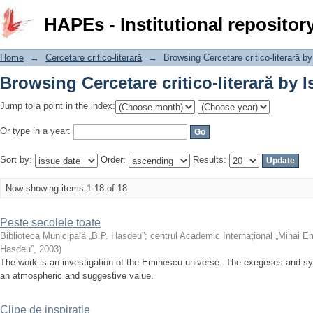
Browsing Cercetare critico-literară by 
HAPEs - Institutional repositor
Home
→
Cercetare critico-literară
→
Browsing Cercetare critico-literară b
Browsing Cercetare critico-literară by 
Jump to a point in the index:
Or type in a year:
Sort by:
Order:
Results:
Now showing items 1-18 of 18
Peste secolele toate
Biblioteca Municipală „B.P. Hasdeu”
;
centrul Academic Internațional „Mihai E
Hasdeu”
,
2003
)
The work is an investigation of the Eminescu universe. The exegeses and s
an atmospheric and suggestive value.
Clipe de inspirație