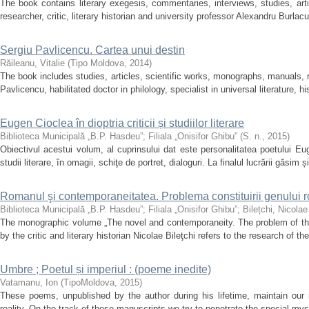
The book contains literary exegesis, commentaries, interviews, studies, artic
researcher, critic, literary historian and university professor Alexandru Burlac
Sergiu Pavlicencu. Cartea unui destin
Răileanu, Vitalie
(
Tipo Moldova
,
2014
)
The book includes studies, articles, scientific works, monographs, manuals, 
Pavlicencu, habilitated doctor in philology, specialist in universal literature, hi
Eugen Cioclea în dioptria criticii și studiilor literare
Biblioteca Municipală „B.P. Hasdeu”
;
Filiala „Onisifor Ghibu”
(
S. n.
,
2015
)
Obiectivul acestui volum, al cuprinsului dat este personalitatea poetului Eu
studii literare, în omagii, schiţe de portret, dialoguri. La finalul lucrării găsim ș
Romanul şi contemporaneitatea. Problema constituirii genului
Biblioteca Municipală „B.P. Hasdeu”
;
Filiala „Onisifor Ghibu”
;
Bilețchi, Nicolae
The monographic volume „The novel and contemporaneity. The problem of the
by the critic and literary historian Nicolae Bileţchi refers to the research of th
Umbre ; Poetul și imperiul : (poeme inedite)
Vatamanu, Ion
(
TipoMoldova
,
2015
)
These poems, unpublished by the author during his lifetime, maintain our i
reality. On the track of these manuscripts we try to penetrate the special mys