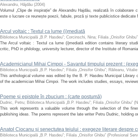
Alexandru, Hâjdău
(
2004
)
Volumul „Clipe de inspirație” de Alexandru Hajdău, realizată în colaborare 
este o lucrare ce reunește poezii, fabule, proză și texte publicistice dedicate 
Arcul voltaic : Textul ca lume (i)mediată
Biblioteca Municipală „B.P. Hasdeu”
;
Corcinschi, Nina
;
Filiala „Onisifor Ghibu”
The Arcul voltaic : Textul ca lume (i)mediată edition contains literary stud
critic, PhD in philology, university lecturer, director of the Institute of Roman
Academicianul Mihai Cimpoi - Savantul timpului prezent : (exege
Biblioteca Municipală „B.P. Hasdeu”
;
Filiala „Onisifor Ghibu”
;
Răileanu, Vitalie
This anthological volume was edited by the B. P. Hasdeu Municipal Library 
of the academician Mihai Cimpoi. The work includes studies, essays, reviews, 
Poeme și epistole în zbucium : (carte postumă)
Dudnic, Petru
;
Biblioteca Municipală „B.P. Hasdeu”
;
Filiala „Onisifor Ghibu”
(
N
This work represents a valuable volume through the selection of the fi
publishing ideas. The poems represent the late writer Petru Dudnic, holding on
Anatol Ciocanu și senectutea teiului : exegeze literare despre c
Biblioteca Municipală „B.P. Hasdeu”
;
Filiala „Onisifor Ghibu”
(
Profesional Serv