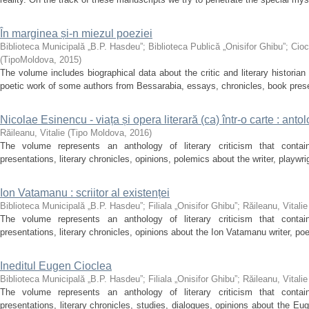
În marginea și-n miezul poeziei
Biblioteca Municipală „B.P. Hasdeu”
;
Biblioteca Publică „Onisifor Ghibu”
;
Cioc
(
TipoMoldova
,
2015
)
The volume includes biographical data about the critic and literary historia
poetic work of some authors from Bessarabia, essays, chronicles, book presen
Nicolae Esinencu - viața și opera literară (ca) într-o carte : antolo
Răileanu, Vitalie
(
Tipo Moldova
,
2016
)
The volume represents an anthology of literary criticism that contai
presentations, literary chronicles, opinions, polemics about the writer, playwri
Ion Vatamanu : scriitor al existenței
Biblioteca Municipală „B.P. Hasdeu”
;
Filiala „Onisifor Ghibu”
;
Răileanu, Vitalie
The volume represents an anthology of literary criticism that contai
presentations, literary chronicles, opinions about the Ion Vatamanu writer, poet
Ineditul Eugen Cioclea
Biblioteca Municipală „B.P. Hasdeu”
;
Filiala „Onisifor Ghibu”
;
Răileanu, Vitalie
The volume represents an anthology of literary criticism that contai
presentations, literary chronicles, studies, dialogues, opinions about the Eu