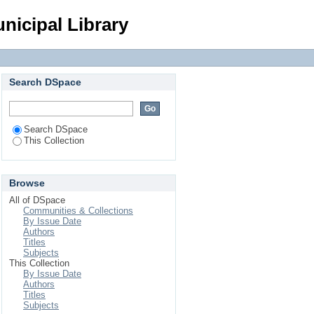
Login
nicipal Library
Search DSpace
Search DSpace
This Collection
Browse
All of DSpace
Communities & Collections
By Issue Date
Authors
Titles
Subjects
This Collection
By Issue Date
Authors
Titles
Subjects