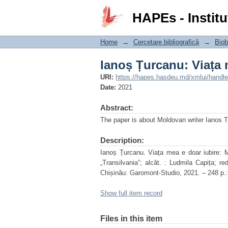
Ianoș Țurcanu: Viața 
HAPEs - Institu
Home
→
Cercetare bibliografică
→
Biobi
Ianoș Țurcanu: Viața 
URI:
https://hapes.hasdeu.md/xmlui/handl
Date:
2021
Abstract:
The paper is about Moldovan writer Ianos 
Description:
Ianoș Țurcanu. Viața mea e doar iubire: Mo
„Transilvania”; alcăt. : Ludmila Capița; red
Chișinău: Garomont-Studio, 2021. – 248 p.: 
Show full item record
Files in this item