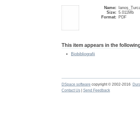
Name:
Ianoș_Țurca
Size:
5.011Mb
Format:
PDF
This item appears in the following
Biobibliografii
DSpace software
copyright © 2002-2016
Dur
Contact Us
|
Send Feedback