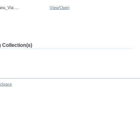
nu_Via ...
View/
Open
 Collection(s)
aSpace