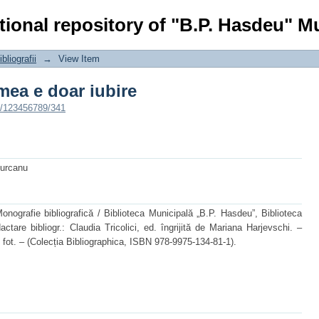
mea e doar iubire
tional repository of "B.P. Hasdeu" Mu
bliografii
→
View Item
mea e doar iubire
e/123456789/341
Turcanu
nografie bibliografică / Biblioteca Municipală „B.P. Hasdeu”, Biblioteca
actare bibliogr.: Claudia Tricolici, ed. îngrijită de Mariana Harjevschi. –
fot. – (Colecția Bibliographica, ISBN 978-9975-134-81-1).