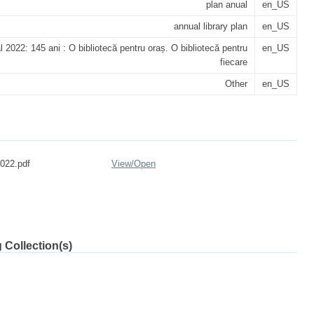
plan anual
en_US
annual library plan
en_US
l 2022: 145 ani : O bibliotecă pentru oraș. O bibliotecă pentru
en_US
fiecare
Other
en_US
022.pdf
View/
Open
 Collection(s)