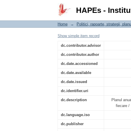
Planul anual 2022: 145
HAPEs - Institu
Home
→
Politici, rapoarte, strategii, planu
Show simple item record
dc.contributor.advisor
dc.contributor.author
dc.date.accessioned
dc.date.available
dc.date.issued
dc.identifier.uri
dc.description
Planul anua
fiecare /
dc.language.iso
dc.publisher