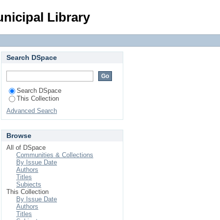
otecă pentru fiecare
Login
nicipal Library
Search DSpace
Search DSpace
This Collection
Advanced Search
Browse
All of DSpace
Communities & Collections
By Issue Date
Authors
Titles
Subjects
This Collection
By Issue Date
Authors
Titles