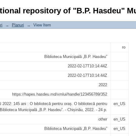
 ani : O bibliotecă pentru oraș. O bibli
tional repository of "B.P. Hasdeu" Mu
ri
→
Planuri
→
View Item
ro
Biblioteca Municipală „B.P. Hasdeu”
2022-02-17T10:14:44Z
2022-02-17T10:14:44Z
2022
https://hapes.hasdeu.md/xmlui/handle/123456789/352
l 2022: 145 ani : O bibliotecă pentru oraș. O bibliotecă pentru
en_US
 Biblioteca Municipală „B.P. Hasdeu”. - Chișinău, 2022. - 24 p.
other
en_US
Biblioteca Municipală „B.P. Hasdeu”
en_US