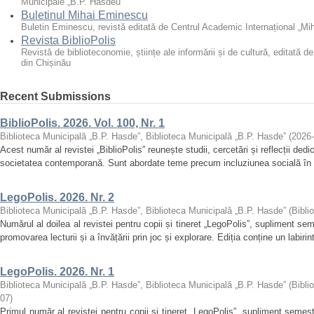
Municipale „B.P. Hasdeu”
Buletinul Mihai Eminescu
Buletin Eminescu, revistă editată de Centrul Academic Internațional „Mi
Revista BiblioPolis
Revistă de biblioteconomie, științe ale informării și de cultură, editată 
din Chișinău
Recent Submissions
BiblioPolis. 2026. Vol. 100, Nr. 1
Biblioteca Municipală „B.P. Hasde”, Biblioteca Municipală „B.P. Hasde”
(
2026
Acest număr al revistei „BiblioPolis” reunește studii, cercetări și reflecții dedic
societatea contemporană. Sunt abordate teme precum incluziunea socială în bi
LegoPolis. 2026. Nr. 2
Biblioteca Municipală „B.P. Hasde”, Biblioteca Municipală „B.P. Hasde”
(
Bibli
Numărul al doilea al revistei pentru copii și tineret „LegoPolis”, supliment seme
promovarea lecturii și a învățării prin joc și explorare. Ediția conține un labirint 
LegoPolis. 2026. Nr. 1
Biblioteca Municipală „B.P. Hasde”, Biblioteca Municipală „B.P. Hasde”
(
Bibli
07
)
Primul număr al revistei pentru copii și tineret „LegoPolis”, supliment semestr