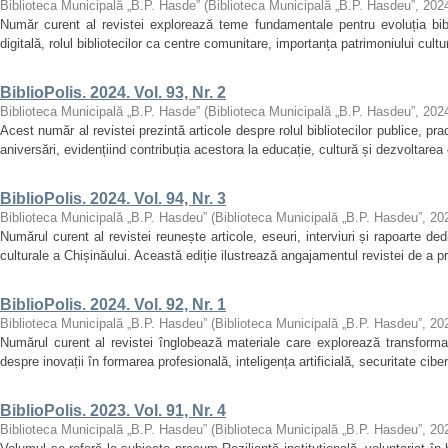
Biblioteca Municipală „B.P. Hasde”
(
Biblioteca Municipală „B.P. Hasdeu”
,
202
Număr curent al revistei explorează teme fundamentale pentru evoluția bib
digitală, rolul bibliotecilor ca centre comunitare, importanța patrimoniului cultu
BiblioPolis. 2024. Vol. 93, Nr. 2
Biblioteca Municipală „B.P. Hasde”
(
Biblioteca Municipală „B.P. Hasdeu”
,
202
Acest număr al revistei prezintă articole despre rolul bibliotecilor publice, pr
aniversări, evidențiind contribuția acestora la educație, cultură și dezvoltarea 
BiblioPolis. 2024. Vol. 94, Nr. 3
Biblioteca Municipală „B.P. Hasdeu”
(
Biblioteca Municipală „B.P. Hasdeu”
,
20
Numărul curent al revistei reunește articole, eseuri, interviuri și rapoarte dedicat
culturale a Chișinăului. Această ediție ilustrează angajamentul revistei de a p
BiblioPolis. 2024. Vol. 92, Nr. 1
Biblioteca Municipală „B.P. Hasdeu”
(
Biblioteca Municipală „B.P. Hasdeu”
,
20
Numărul curent al revistei înglobează materiale care explorează transformarea
despre inovații în formarea profesională, inteligența artificială, securitate ciber
BiblioPolis. 2023. Vol. 91, Nr. 4
Biblioteca Municipală „B.P. Hasdeu”
(
Biblioteca Municipală „B.P. Hasdeu”
,
20