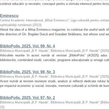
conținut educativ și recreativ, conceput pentru a stimula interesul pentru lectur
Eminescu
Centrul Academic Internațional „Mihai Eminescu”
;
Liga culturală pentru unita
spiritualităţii românești
(
2013
)
About the idea of ​​a Mihai Eminescu magazine, to continue the useful work o
the direction of Gh. Bogdan Duică and Grarabet Ibrăileanu, but whose soul wa
BiblioPolis. 2025. Vol. 99, Nr. 4
Biblioteca Municipală „B.P. Hasde”, Biblioteca Municipală „B.P. Hasde”
(
2025
)
Articolele reunite în acest număr al revistei „BiblioPolis” (4/2025) aduc
bibliotecilor, combinând studii, cercetări, programe educaționale și omagii cultur
BiblioPolis. 2025. Vol. 98, Nr. 3
Biblioteca Municipală „B.P. Hasde”, Biblioteca Municipală „B.P. Hasde”
(
2025
)
Acest număr al revistei reunește studii, analize și reflecții dedicate rolului
pe impactul economic și social, inovație, memorie culturală și schimb de bune p
BiblioPolis. 2025. Vol. 97, Nr. 2
Biblioteca Municipală „B.P. Hasde”, Biblioteca Municipală „B.P. Hasde”
(
Bibli
10
)