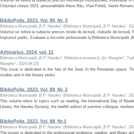
Volumul se referă la subiecte precum Reziliență instituțională, voluntariat în bi
Chișinăul citește 2023, personalitățile Alexe Rău, Vlad Pohilă, Vasile Romanciu
BiblioPolis. 2023. Vol. 90, Nr. 3
Biblioteca Municipală „B.P. Hasdeu”
(
Biblioteca Municipală „B.P. Hasdeu”
,
20
Volumul se referă la subiecte precum listele de lectură, cluburile de lectură,
împrumut public, Evaluare a riscurilor profesionale la Biblioteca Municipală „
Arhivarius. 2024, vol. 11
Biblioteca Municipală „B.P. Hasdeu”
;
Biblioteca evreiască „Ițic Mangher”
;
Tud
Mangher”
,
2024-04-23
)
This issue is dedicated to the fate of the Jews în the Romanian space. The 
studies and in the literary works.
BiblioPolis. 2023. Vol. 89, Nr. 2
Biblioteca Municipală „B.P. Hasdeu”
(
Biblioteca Municipală „B.P. Hasdeu”
,
20
This volume refers to topics such as reading, the International Day of Rea
Library, the Hasdeu Dynasty, the twelfth edition of summer colloquia, resilien
BiblioPolis. 2023, Vol. 88, Nr.1
Biblioteca Municipală „B.P. Hasdeu”
(
Biblioteca Municiaplă „B.P. Hasdeu”
,
20
The issues is dedicated to the professional resilience, reading, and library acti