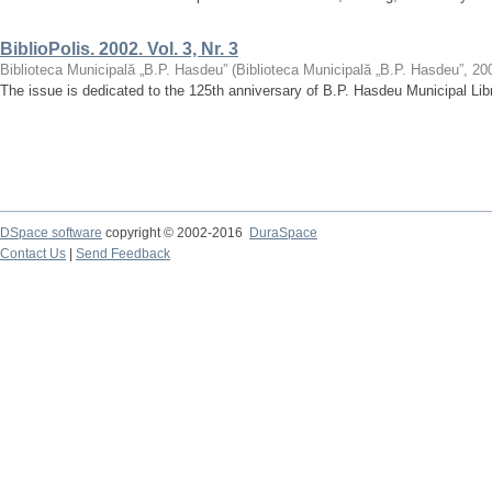
BiblioPolis. 2002. Vol. 3, Nr. 3
Biblioteca Municipală „B.P. Hasdeu”
(
Biblioteca Municipală „B.P. Hasdeu”
,
20
The issue is dedicated to the 125th anniversary of B.P. Hasdeu Municipal Lib
DSpace software
copyright © 2002-2016
DuraSpace
Contact Us
|
Send Feedback