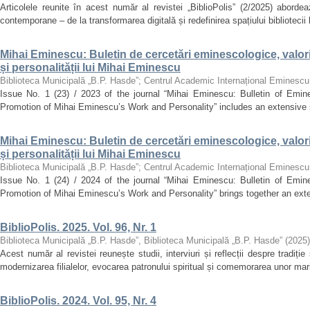
Articolele reunite în acest număr al revistei „BiblioPolis” (2/2025) abordea
contemporane – de la transformarea digitală și redefinirea spațiului bibliotecii la
Mihai Eminescu: Buletin de cercetări eminescologice, valor
și personalității lui Mihai Eminescu
Biblioteca Municipală „B.P. Hasde”
;
Centrul Academic Internațional Eminescu
Issue No. 1 (23) / 2023 of the journal “Mihai Eminescu: Bulletin of Emine
Promotion of Mihai Eminescu’s Work and Personality” includes an extensive se
Mihai Eminescu: Buletin de cercetări eminescologice, valor
și personalității lui Mihai Eminescu
Biblioteca Municipală „B.P. Hasde”
;
Centrul Academic Internațional Eminescu
Issue No. 1 (24) / 2024 of the journal “Mihai Eminescu: Bulletin of Emine
Promotion of Mihai Eminescu’s Work and Personality” brings together an extens
BiblioPolis. 2025. Vol. 96, Nr. 1
Biblioteca Municipală „B.P. Hasde”, Biblioteca Municipală „B.P. Hasde”
(
2025
)
Acest număr al revistei reunește studii, interviuri și reflecții despre tradiție
modernizarea filialelor, evocarea patronului spiritual și comemorarea unor mari s
BiblioPolis. 2024. Vol. 95, Nr. 4