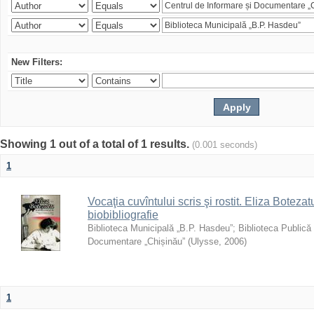
New Filters:
Showing 1 out of a total of 1 results.
(0.001 seconds)
1
Vocaţia cuvîntului scris şi rostit. Eliza Botezatu
biobibliografie
Biblioteca Municipală „B.P. Hasdeu”
;
Biblioteca Publică
Documentare „Chișinău”
(
Ulysse
,
2006
)
1