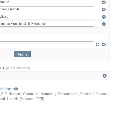
lts.
(0.001 seconds)
ibliografie
 „B.P. Hasdeu”
;
Centrul de Informare și Documentare „Chișinău”
;
Ciocanu,
ari, Ludmila
(
Museum
,
2005
)