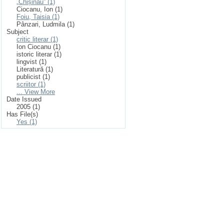
„Chișinău” (1)
Ciocanu, Ion (1)
Foiu, Taisia (1)
Pânzari, Ludmila (1)
Subject
critic literar (1)
Ion Ciocanu (1)
istoric literar (1)
lingvist (1)
Literatură (1)
publicist (1)
scriitor (1)
... View More
Date Issued
2005 (1)
Has File(s)
Yes (1)