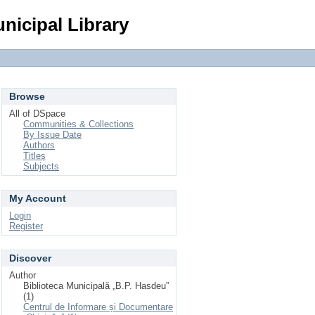
Login
nicipal Library
Browse
All of DSpace
Communities & Collections
By Issue Date
Authors
Titles
Subjects
My Account
Login
Register
Discover
Author
Biblioteca Municipală „B.P. Hasdeu”
(1)
Centrul de Informare și Documentare