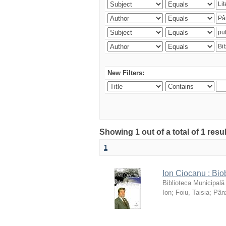
New Filters:
Showing 1 out of a total of 1 resu
1
Ion Ciocanu : Biob
Biblioteca Municipală
Ion
;
Foiu, Taisia
;
Pânz