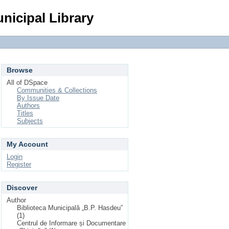
Login
nicipal Library
Browse
All of DSpace
Communities & Collections
By Issue Date
Authors
Titles
Subjects
My Account
Login
Register
Discover
Author
Biblioteca Municipală „B.P. Hasdeu”
(1)
Centrul de Informare și Documentare