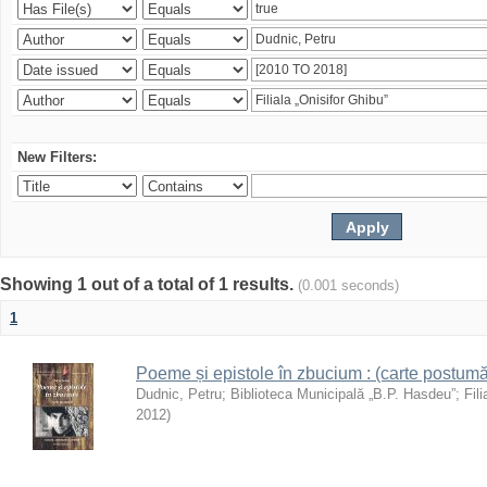
New Filters:
Showing 1 out of a total of 1 results.
(0.001 seconds)
1
Poeme și epistole în zbucium : (carte postumă
Dudnic, Petru
;
Biblioteca Municipală „B.P. Hasdeu”
;
Fil
2012
)