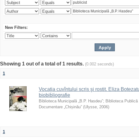
New Filters:
Showing 1 out of a total of 1 results.
(0.002 seconds)
1
Vocaţia cuvîntului scris şi rostit. Eliza Botezatu
biobibliografie
Biblioteca Municipală „B.P. Hasdeu”
;
Biblioteca Publică
Documentare „Chișinău”
(
Ulysse
,
2006
)
1