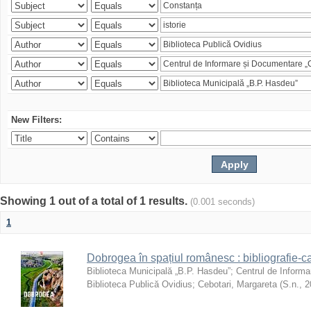
New Filters:
Showing 1 out of a total of 1 results.
(0.001 seconds)
1
Dobrogea în spațiul românesc : bibliografie-c
Biblioteca Municipală „B.P. Hasdeu”
;
Centrul de Informa
Biblioteca Publică Ovidius
;
Cebotari, Margareta
(
S.n.
,
2