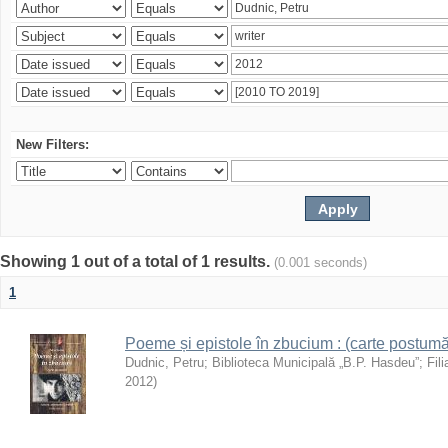
New Filters:
Showing 1 out of a total of 1 results.
(0.001 seconds)
1
Poeme și epistole în zbucium : (carte postumă
Dudnic, Petru
;
Biblioteca Municipală „B.P. Hasdeu”
;
Fil
2012
)