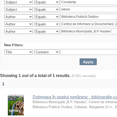
New Filters:
Showing 1 out of a total of 1 results.
(0.001 seconds)
1
Dobrogea în spațiul românesc : bibliografie-c
Biblioteca Municipală „B.P. Hasdeu”
;
Centrul de Informa
Biblioteca Publică Ovidius
;
Cebotari, Margareta
(
S.n.
,
2