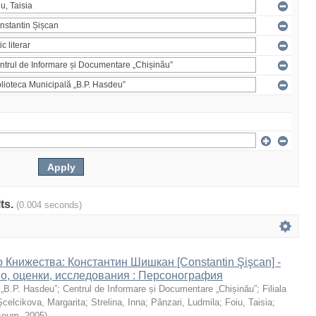
lts.
(0.004 seconds)
 Книжества: Константин Шишкан [Constantin Şişcan] -
во, оценки, исследования : Персонография
 „B.P. Hasdeu”
;
Centrul de Informare și Documentare „Chișinău”
;
Filiala
Şcelcikova, Margarita
;
Strelina, Inna
;
Pânzari, Ludmila
;
Foiu, Taisia
;
seum
,
2005
)