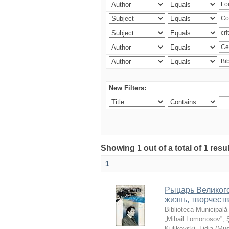
New Filters:
Showing 1 out of a total of 1 resu
1
Рыцарь Великого
жизнь, творчест
Biblioteca Municipală
„Mihail Lomonosov”
;
Kulikovski, Lidia
(
Mu