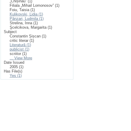
„Chișinău” (1)
Filiala „Mihail Lomonosov” (1)
Foiu, Taisia (1)
Kulikovski, Lidia (1)
Pânzari, Ludmila (1)
Strelina, Inna (1)
Şcelcikova, Margarita (1)
Subject
Constantin Șișcan (1)
critic literar (1)
Literatură (1)
publicist (1)
scriitor (1)
... View More
Date Issued
2005 (1)
Has File(s)
Yes (1)