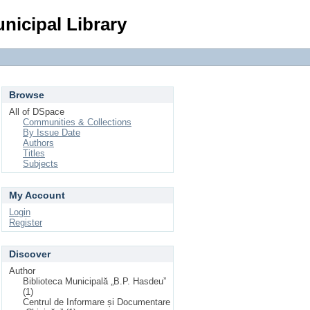
Login
nicipal Library
Browse
All of DSpace
Communities & Collections
By Issue Date
Authors
Titles
Subjects
My Account
Login
Register
Discover
Author
Biblioteca Municipală „B.P. Hasdeu”
(1)
Centrul de Informare și Documentare