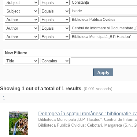
New Filters:
Showing 1 out of a total of 1 results.
(0.001 seconds)
1
Dobrogea în spațiul românesc : bibliografie-c
Biblioteca Municipală „B.P. Hasdeu”
;
Centrul de Informa
Biblioteca Publică Ovidius
;
Cebotari, Margareta
(
S.n.
,
2