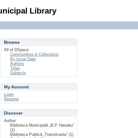
Login
nicipal Library
Browse
All of DSpace
Communities & Collections
By Issue Date
Authors
Titles
Subjects
My Account
Login
Register
Discover
Author
Biblioteca Municipală „B.P. Hasdeu”
(1)
Biblioteca Publică „Transilvania” (1)