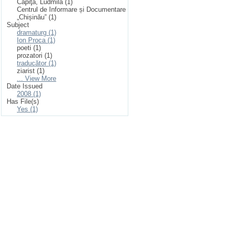
Capiţa, Ludmila (1)
Centrul de Informare și Documentare
„Chișinău” (1)
Subject
dramaturg (1)
Ion Proca (1)
poeti (1)
prozatori (1)
traducător (1)
ziarist (1)
... View More
Date Issued
2008 (1)
Has File(s)
Yes (1)