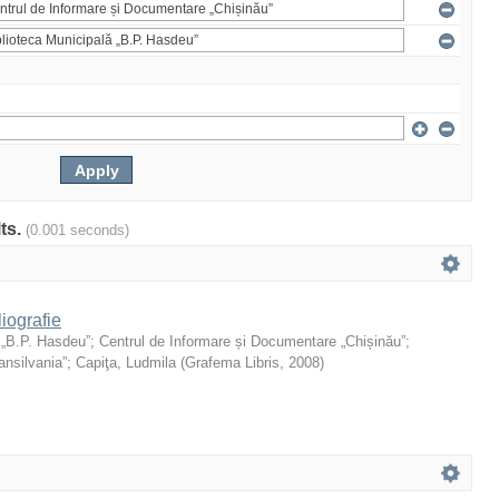
lts.
(0.001 seconds)
liografie
 „B.P. Hasdeu”
;
Centrul de Informare și Documentare „Chișinău”
;
ansilvania”
;
Capiţa, Ludmila
(
Grafema Libris
,
2008
)