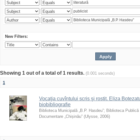
New Filters:
Showing 1 out of a total of 1 results.
(0.001 seconds)
1
Vocaţia cuvîntului scris şi rostit. Eliza Botezatu
biobibliografie
Biblioteca Municipală „B.P. Hasdeu”
;
Biblioteca Publică
Documentare „Chișinău”
(
Ulysse
,
2006
)