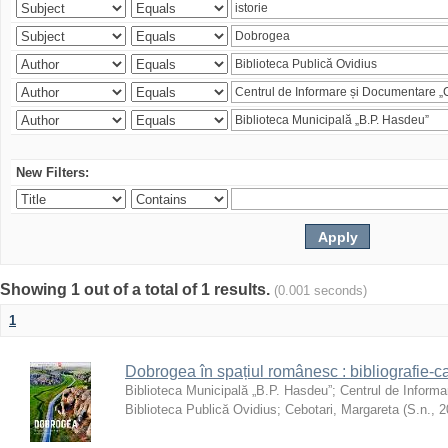
New Filters:
Showing 1 out of a total of 1 results.
(0.001 seconds)
1
Dobrogea în spațiul românesc : bibliografie-c
Biblioteca Municipală „B.P. Hasdeu”
;
Centrul de Informa
Biblioteca Publică Ovidius
;
Cebotari, Margareta
(
S.n.
,
2