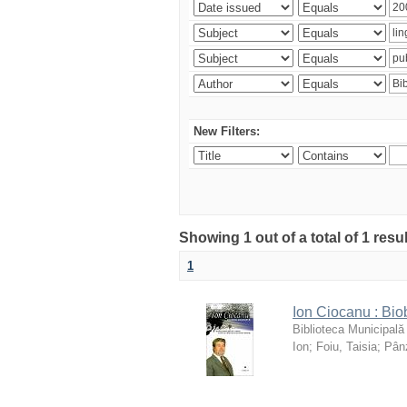
New Filters:
Showing 1 out of a total of 1 resu
1
Ion Ciocanu : Biob
Biblioteca Municipală
Ion
;
Foiu, Taisia
;
Pânz