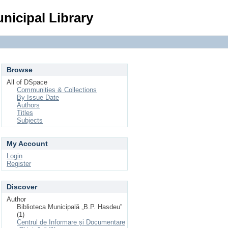
Login
nicipal Library
Browse
All of DSpace
Communities & Collections
By Issue Date
Authors
Titles
Subjects
My Account
Login
Register
Discover
Author
Biblioteca Municipală „B.P. Hasdeu”
(1)
Centrul de Informare și Documentare