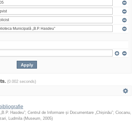
lts.
(0.002 seconds)
ibliografie
 „B.P. Hasdeu”
;
Centrul de Informare și Documentare „Chișinău”
;
Ciocanu,
ari, Ludmila
(
Museum
,
2005
)