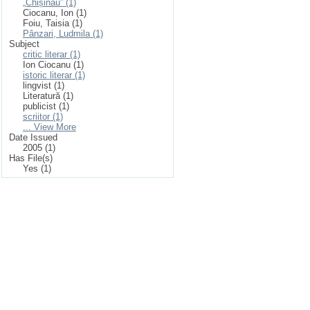
„Chișinău” (1)
Ciocanu, Ion (1)
Foiu, Taisia (1)
Pânzari, Ludmila (1)
Subject
critic literar (1)
Ion Ciocanu (1)
istoric literar (1)
lingvist (1)
Literatură (1)
publicist (1)
scriitor (1)
... View More
Date Issued
2005 (1)
Has File(s)
Yes (1)