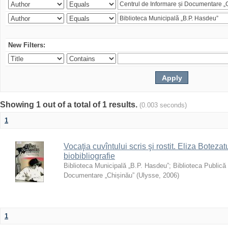
New Filters:
Showing 1 out of a total of 1 results.
(0.003 seconds)
1
Vocaţia cuvîntului scris şi rostit. Eliza Botezatu
biobibliografie
Biblioteca Municipală „B.P. Hasdeu”
;
Biblioteca Publică
Documentare „Chișinău”
(
Ulysse
,
2006
)
1