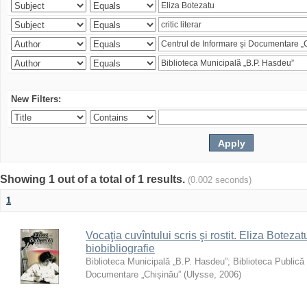
New Filters:
Showing 1 out of a total of 1 results.
(0.002 seconds)
1
Vocaţia cuvîntului scris şi rostit. Eliza Botezatu
biobibliografie
Biblioteca Municipală „B.P. Hasdeu”
;
Biblioteca Publică
Documentare „Chișinău”
(
Ulysse
,
2006
)