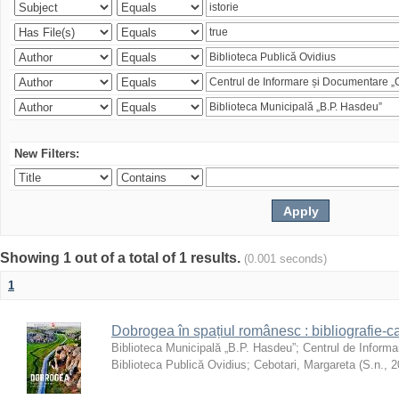
New Filters:
Showing 1 out of a total of 1 results.
(0.001 seconds)
1
Dobrogea în spațiul românesc : bibliografie-c
Biblioteca Municipală „B.P. Hasdeu”
;
Centrul de Informa
Biblioteca Publică Ovidius
;
Cebotari, Margareta
(
S.n.
,
2