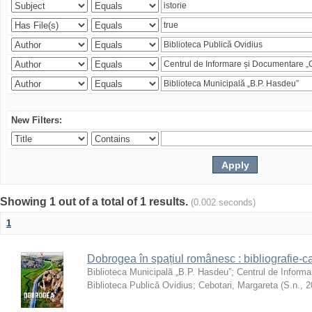
New Filters:
Showing 1 out of a total of 1 results.
(0.002 seconds)
1
Dobrogea în spațiul românesc : bibliografie-c
Biblioteca Municipală „B.P. Hasdeu”
;
Centrul de Informa
Biblioteca Publică Ovidius
;
Cebotari, Margareta
(
S.n.
,
2