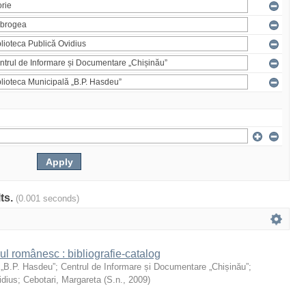
lts.
(0.001 seconds)
ul românesc : bibliografie-catalog
 „B.P. Hasdeu”
;
Centrul de Informare și Documentare „Chișinău”
;
idius
;
Cebotari, Margareta
(
S.n.
,
2009
)