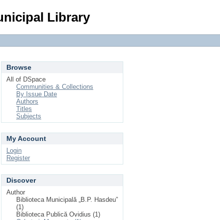
Login
nicipal Library
Browse
All of DSpace
Communities & Collections
By Issue Date
Authors
Titles
Subjects
My Account
Login
Register
Discover
Author
Biblioteca Municipală „B.P. Hasdeu”
(1)
Biblioteca Publică Ovidius (1)