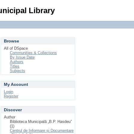
Login
nicipal Library
Browse
All of DSpace
Communities & Collections
By Issue Date
Authors
Titles
Subjects
My Account
Login
Register
Discover
Author
Biblioteca Municipală „B.P. Hasdeu”
(1)
Centrul de Informare și Documentare