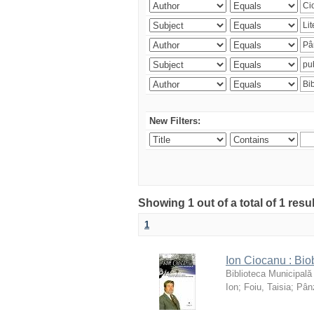
New Filters:
Showing 1 out of a total of 1 resu
1
Ion Ciocanu : Biob
Biblioteca Municipală
Ion
;
Foiu, Taisia
;
Pânz