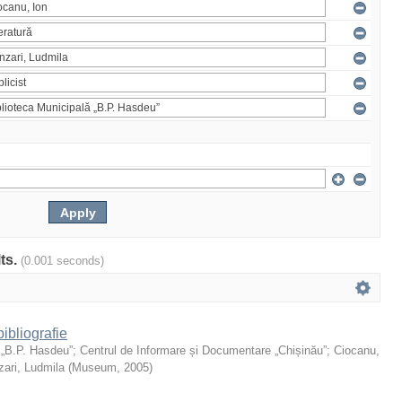
lts.
(0.001 seconds)
ibliografie
 „B.P. Hasdeu”
;
Centrul de Informare și Documentare „Chișinău”
;
Ciocanu,
ari, Ludmila
(
Museum
,
2005
)