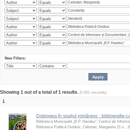
New Filters:
Showing 1 out of a total of 1 results.
(0.001 seconds)
1
Dobrogea în spațiul românesc : bibliografie-c
Biblioteca Municipală „B.P. Hasdeu”
;
Centrul de Informa
Biblioteca Publică Ovidius
;
Cebotari, Margareta
(
S.n.
,
2