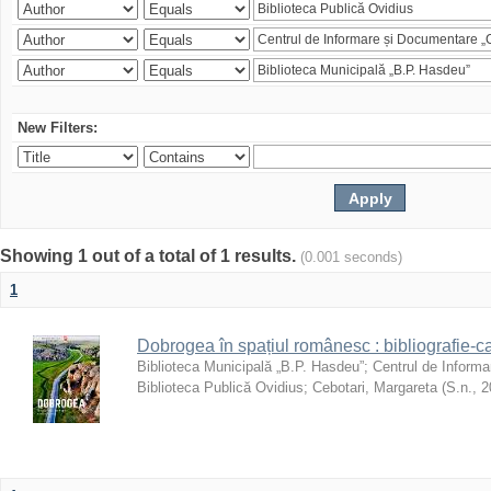
New Filters:
Showing 1 out of a total of 1 results.
(0.001 seconds)
1
Dobrogea în spațiul românesc : bibliografie-c
Biblioteca Municipală „B.P. Hasdeu”
;
Centrul de Informa
Biblioteca Publică Ovidius
;
Cebotari, Margareta
(
S.n.
,
2