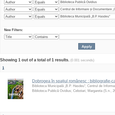
New Filters:
Showing 1 out of a total of 1 results.
(0.001 seconds)
1
Dobrogea în spațiul românesc : bibliografie-c
Biblioteca Municipală „B.P. Hasdeu”
;
Centrul de Informa
Biblioteca Publică Ovidius
;
Cebotari, Margareta
(
S.n.
,
2