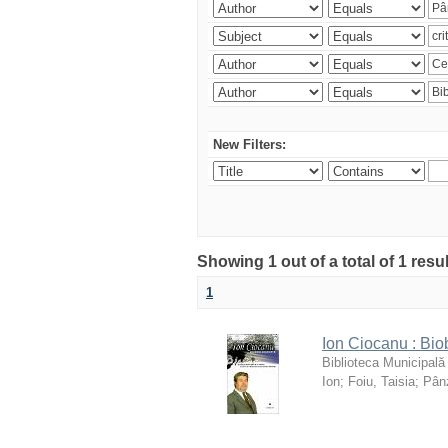
New Filters:
Showing 1 out of a total of 1 resu
1
Ion Ciocanu : Biob
Biblioteca Municipală
Ion
;
Foiu, Taisia
;
Pânz