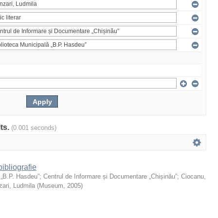
lts.
(0.001 seconds)
ibliografie
 „B.P. Hasdeu”
;
Centrul de Informare și Documentare „Chișinău”
;
Ciocanu,
ari, Ludmila
(
Museum
,
2005
)