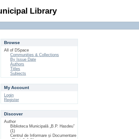
Login
nicipal Library
Browse
All of DSpace
Communities & Collections
By Issue Date
Authors
Titles
Subjects
My Account
Login
Register
Discover
Author
Biblioteca Municipală „B.P. Hasdeu”
(1)
Centrul de Informare și Documentare