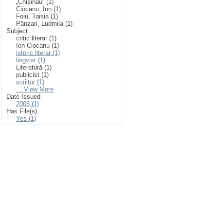
„Chișinău” (1)
Ciocanu, Ion (1)
Foiu, Taisia (1)
Pânzari, Ludmila (1)
Subject
critic literar (1)
Ion Ciocanu (1)
istoric literar (1)
lingvist (1)
Literatură (1)
publicist (1)
scriitor (1)
... View More
Date Issued
2005 (1)
Has File(s)
Yes (1)