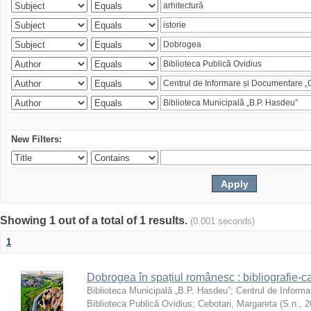
New Filters:
Showing 1 out of a total of 1 results.
(0.001 seconds)
1
Dobrogea în spațiul românesc : bibliografie-c
Biblioteca Municipală „B.P. Hasdeu”
;
Centrul de Informa
Biblioteca Publică Ovidius
;
Cebotari, Margareta
(
S.n.
,
2