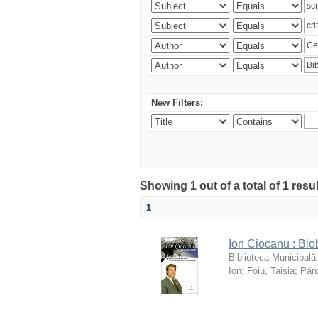
New Filters:
Showing 1 out of a total of 1 resu
1
Ion Ciocanu : Biob
Biblioteca Municipală
Ion
;
Foiu, Taisia
;
Pânz