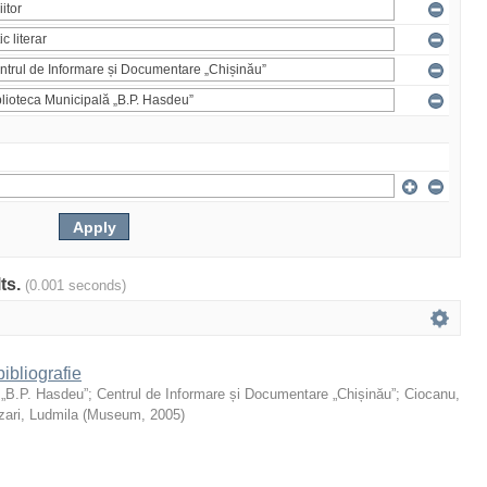
lts.
(0.001 seconds)
ibliografie
 „B.P. Hasdeu”
;
Centrul de Informare și Documentare „Chișinău”
;
Ciocanu,
ari, Ludmila
(
Museum
,
2005
)