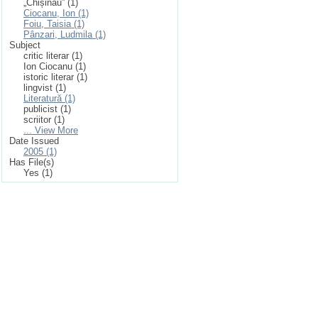
„Chișinău” (1)
Ciocanu, Ion (1)
Foiu, Taisia (1)
Pânzari, Ludmila (1)
Subject
critic literar (1)
Ion Ciocanu (1)
istoric literar (1)
lingvist (1)
Literatură (1)
publicist (1)
scriitor (1)
... View More
Date Issued
2005 (1)
Has File(s)
Yes (1)