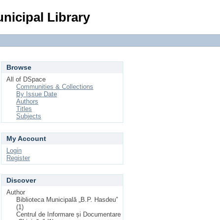
Login
nicipal Library
Browse
All of DSpace
Communities & Collections
By Issue Date
Authors
Titles
Subjects
My Account
Login
Register
Discover
Author
Biblioteca Municipală „B.P. Hasdeu”
(1)
Centrul de Informare și Documentare