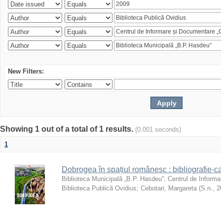
New Filters:
Showing 1 out of a total of 1 results.
(0.001 seconds)
1
Dobrogea în spațiul românesc : bibliografie-c
Biblioteca Municipală „B.P. Hasdeu”
;
Centrul de Informa
Biblioteca Publică Ovidius
;
Cebotari, Margareta
(
S.n.
,
2