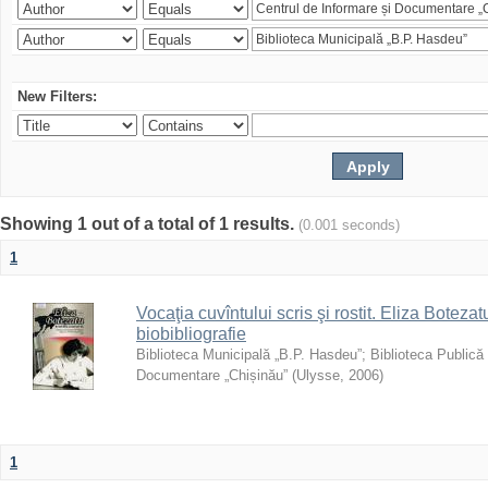
New Filters:
Showing 1 out of a total of 1 results.
(0.001 seconds)
1
Vocaţia cuvîntului scris şi rostit. Eliza Botezatu
biobibliografie
Biblioteca Municipală „B.P. Hasdeu”
;
Biblioteca Publică
Documentare „Chișinău”
(
Ulysse
,
2006
)
1