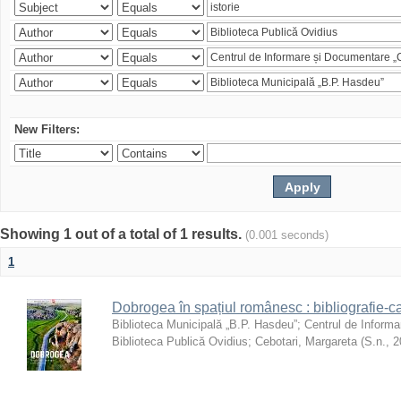
New Filters:
Showing 1 out of a total of 1 results.
(0.001 seconds)
1
Dobrogea în spațiul românesc : bibliografie-c
Biblioteca Municipală „B.P. Hasdeu”
;
Centrul de Informa
Biblioteca Publică Ovidius
;
Cebotari, Margareta
(
S.n.
,
2