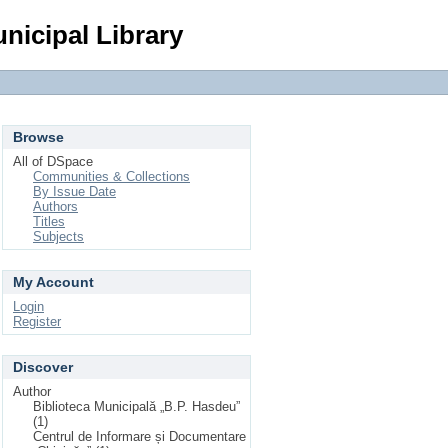
Login
nicipal Library
Browse
All of DSpace
Communities & Collections
By Issue Date
Authors
Titles
Subjects
My Account
Login
Register
Discover
Author
Biblioteca Municipală „B.P. Hasdeu”
(1)
Centrul de Informare și Documentare