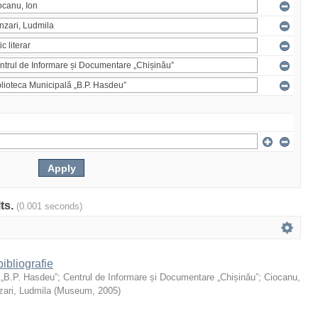
lts.
(0.001 seconds)
ibliografie
 „B.P. Hasdeu”
;
Centrul de Informare și Documentare „Chișinău”
;
Ciocanu,
ari, Ludmila
(
Museum
,
2005
)