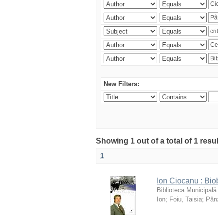
New Filters:
Showing 1 out of a total of 1 resu
1
Ion Ciocanu : Biob
Biblioteca Municipală
Ion
;
Foiu, Taisia
;
Pânz