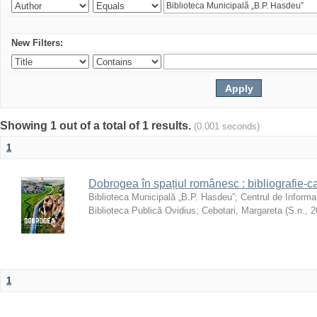
New Filters:
Showing 1 out of a total of 1 results.
(0.001 seconds)
1
Dobrogea în spațiul românesc : bibliografie-c
Biblioteca Municipală „B.P. Hasdeu”
;
Centrul de Informa
Biblioteca Publică Ovidius
;
Cebotari, Margareta
(
S.n.
,
2
1